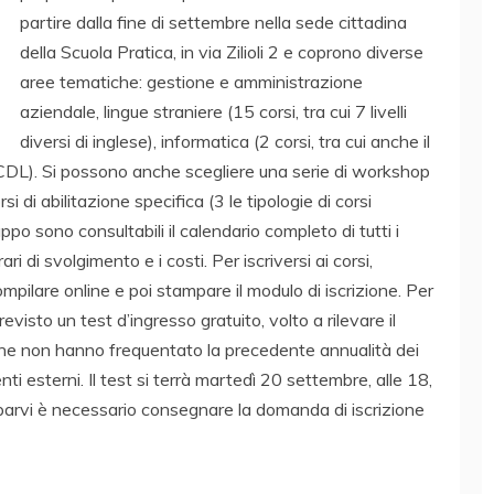
partire dalla fine di settembre nella sede cittadina
della Scuola Pratica, in via Zilioli 2 e coprono diverse
aree tematiche: gestione e amministrazione
aziendale, lingue straniere (15 corsi, tra cui 7 livelli
diversi di inglese), informatica (2 corsi, tra cui anche il
CDL). Si possono anche scegliere una serie di workshop
i di abilitazione specifica (3 le tipologie di corsi
uppo sono consultabili il calendario completo di tutti i
ri di svolgimento e i costi. Per iscriversi ai corsi,
ompilare online e poi stampare il modulo di iscrizione. Per
 previsto un test d’ingresso gratuito, volto a rilevare il
o che non hanno frequentato la precedente annualità dei
i esterni. Il test si terrà martedì 20 settembre, alle 18,
iparvi è necessario consegnare la domanda di iscrizione