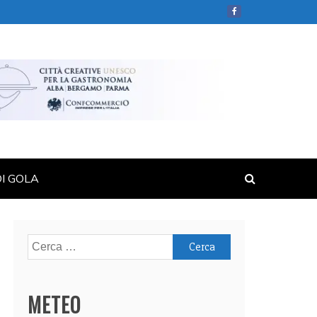
DI GOLA
Ricerca
per:
METEO