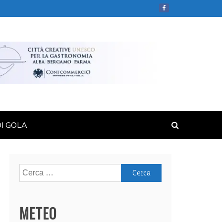
DI GOLA
Ricerca
per:
METEO