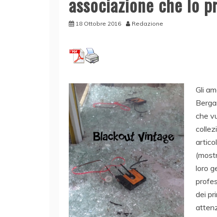
associazione che lo 
18 Ottobre 2016
Redazione
Gli am
Berga
che vu
collezi
artico
(mostr
loro g
profes
dei pr
attenz