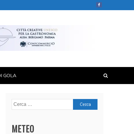
DI GOLA
Ricerca
per:
METEO