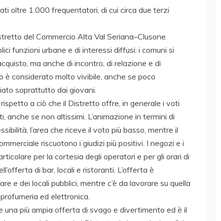
ati oltre 1.000 frequentatori, di cui circa due terzi
 Distretto del Commercio Alta Val Seriana–Clusone
ci funzioni urbane e di interessi diffusi: i comuni si
quisto, ma anche di incontro, di relazione e di
o è considerato molto vivibile, anche se poco
iato soprattutto dai giovani.
rispetto a ciò che il Distretto offre, in generale i voti
, anche se non altissimi. L’animazione in termini di
ssibilità, l’area che riceve il voto più basso, mentre il
ommerciale riscuotono i giudizi più positivi. I negozi e i
rticolare per la cortesia degli operatori e per gli orari di
l’offerta di bar, locali e ristoranti. L’offerta è
e dei locali pubblici, mentre c’è da lavorare su quella
 profumeria ed elettronica.
e una più ampia offerta di svago e divertimento ed è il