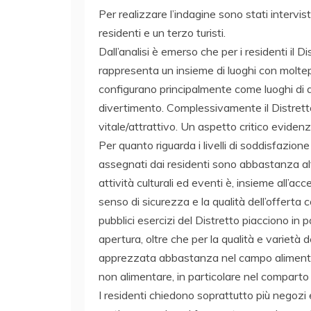
Per realizzare l’indagine sono stati intervist
residenti e un terzo turisti.
Dall’analisi è emerso che per i residenti il
rappresenta un insieme di luoghi con moltepli
configurano principalmente come luoghi di ac
divertimento. Complessivamente il Distrett
vitale/attrattivo. Un aspetto critico evidenz
Per quanto riguarda i livelli di soddisfazione 
assegnati dai residenti sono abbastanza alti
attività culturali ed eventi è, insieme all’acce
senso di sicurezza e la qualità dell’offerta c
pubblici esercizi del Distretto piacciono in pa
apertura, oltre che per la qualità e varietà del
apprezzata abbastanza nel campo alimentare 
non alimentare, in particolare nel comparto
I residenti chiedono soprattutto più negozi 