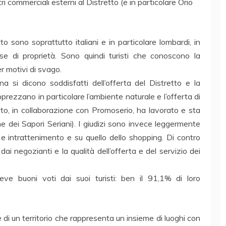
 commerciali esterni al Distretto (e in particolare Orio
retto sono soprattutto italiani e in particolare lombardi, in
ase di proprietà. Sono quindi turisti che conoscono la
r motivi di svago.
na si dicono soddisfatti dell’offerta del Distretto e la
pprezzano in particolare l’ambiente naturale e l’offerta di
retto, in collaborazione con Promoserio, ha lavorato e sta
e dei Sapori Seriani). I giudizi sono invece leggermente
ità e intrattenimento e su quello dello shopping. Di contro
 dai negozianti e la qualità dell’offerta e del servizio dei
ceve buoni voti dai suoi turisti: ben il 91,1% di loro
 di un territorio che rappresenta un insieme di luoghi con