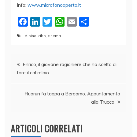
Info:
www.microfonoaperto.it
F
Li
T
W
E
C
a
n
w
h
m
o
Albino
,
cibo
,
cinema
c
k
itt
at
ai
n
e
e
er
s
l
di
Navigazione
b
dI
A
vi
Enrico, il giovane ragioniere che ha scelto di
o
n
p
di
fare il calzolaio
articoli
o
p
k
Fluorun fa tappa a Bergamo. Appuntamento
alla Trucca
ARTICOLI CORRELATI