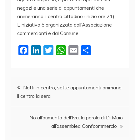
negozi e una serie di appuntamenti che
animeranno il centro cittadino (inizio ore 21).
L’iniziativa è organizzata dall’Associazione
commercianti e dal Comune.
F
Li
T
W
E
C
a
n
w
h
m
o
c
k
itt
at
ai
n
e
e
er
s
l
di
Navigazione
b
dI
A
vi
Notti in centro, sette appuntamenti animano
il centro la sera
o
n
p
di
articoli
o
p
k
No all’aumento dell’Iva, la parola di Di Maio
all’assemblea Confcommercio