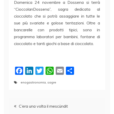
Domenica 24 novembre a Dossena si terrà
“CioccolanDossena”, sagra dedicata al
cioccolato che si potrà assaggiare in tutte le
sue più svariate e golose tentazioni. Oltre a
bancarelle con prodotti tipici, sono in
programma laboratori per bambini, fontane di
cioccolato e tanti giochi a base di cioccolato.
F
Li
T
W
E
C
a
n
w
h
m
o
enogastronomia
,
sagre
c
k
itt
at
ai
n
e
e
er
s
l
di
Navigazione
b
dI
A
vi
C’era una volta il mescündit
o
n
p
di