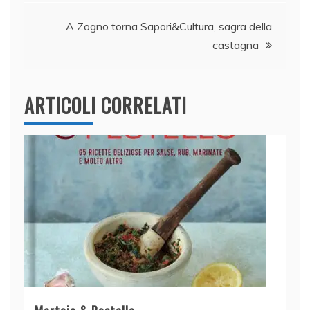
articoli
o
p
A Zogno torna Sapori&Cultura, sagra della
k
castagna
ARTICOLI CORRELATI