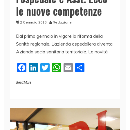
le nuove competenze
2 Gennaio 2016
Redazione
Dal primo gennaio in vigore la riforma della
Sanità regionale. L’azienda ospedaliera diventa
Azienda socio sanitaria territoriale. Le novità
F
Li
T
W
E
C
a
n
w
h
m
o
Read More
c
k
itt
at
ai
n
e
e
er
s
l
di
b
dI
A
vi
o
n
p
di
o
p