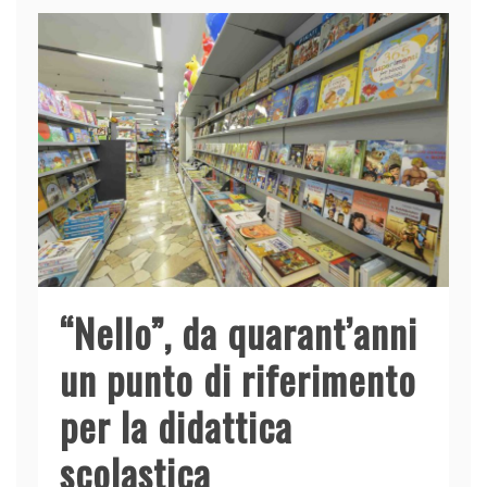
b
dI
A
vi
o
n
p
di
o
p
k
“Nello”, da quarant’anni
un punto di riferimento
per la didattica
scolastica