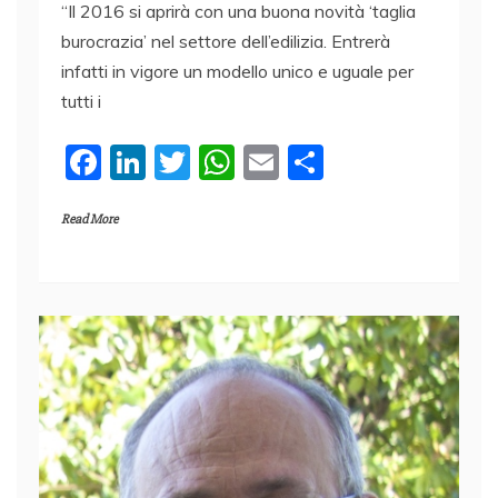
“Il 2016 si aprirà con una buona novità ‘taglia
burocrazia’ nel settore dell’edilizia. Entrerà
infatti in vigore un modello unico e uguale per
tutti i
F
Li
T
W
E
C
a
n
w
h
m
o
Read More
c
k
itt
at
ai
n
e
e
er
s
l
di
b
dI
A
vi
o
n
p
di
o
p
k