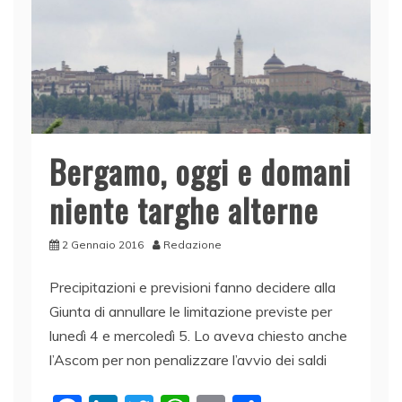
o
n
p
di
o
p
k
Bergamo, oggi e domani
niente targhe alterne
2 Gennaio 2016
Redazione
Precipitazioni e previsioni fanno decidere alla
Giunta di annullare le limitazione previste per
lunedì 4 e mercoledì 5. Lo aveva chiesto anche
l’Ascom per non penalizzare l’avvio dei saldi