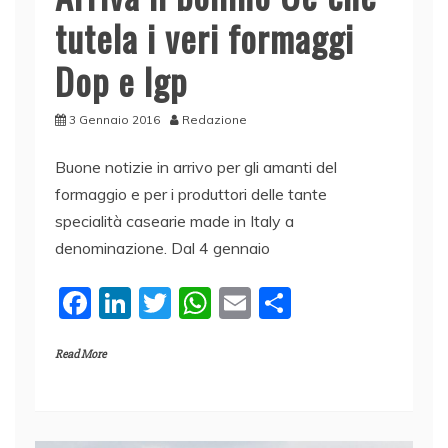
tutela i veri formaggi
Dop e Igp
3 Gennaio 2016
Redazione
Buone notizie in arrivo per gli amanti del
formaggio e per i produttori delle tante
specialità casearie made in Italy a
denominazione. Dal 4 gennaio
F
Li
T
W
E
C
a
n
w
h
m
o
Read More
c
k
itt
at
ai
n
e
e
er
s
l
di
b
dI
A
vi