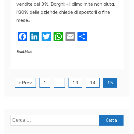
vendite del 3%. Borghi: «Il clima mite non aiuta,
l’80% delle aziende chiede di spostarli a fine
mese»
F
Li
T
W
E
C
a
n
w
h
m
o
Read More
c
k
itt
at
ai
n
e
e
er
s
l
di
b
dI
A
vi
o
n
p
di
« Prev
1
…
13
14
15
o
p
k
Ricerca
per: