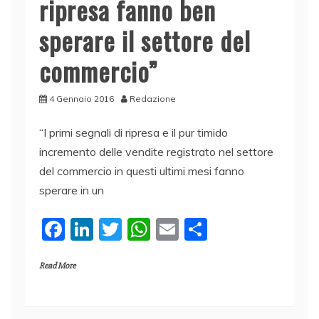
ripresa fanno ben
sperare il settore del
commercio”
4 Gennaio 2016
Redazione
“I primi segnali di ripresa e il pur timido
incremento delle vendite registrato nel settore
del commercio in questi ultimi mesi fanno
sperare in un
F
Li
T
W
E
C
a
n
w
h
m
o
Read More
c
k
itt
at
ai
n
e
e
er
s
l
di