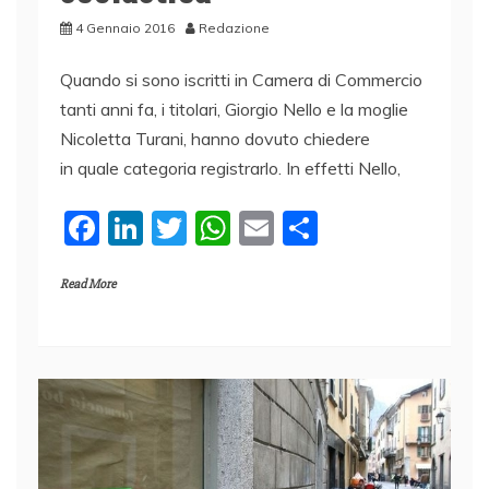
4 Gennaio 2016
Redazione
Quando si sono iscritti in Camera di Commercio
tanti anni fa, i titolari, Giorgio Nello e la moglie
Nicoletta Turani, hanno dovuto chiedere
in quale categoria registrarlo. In effetti Nello,
F
Li
T
W
E
C
a
n
w
h
m
o
Read More
c
k
itt
at
ai
n
e
e
er
s
l
di
b
dI
A
vi
o
n
p
di
o
p
k