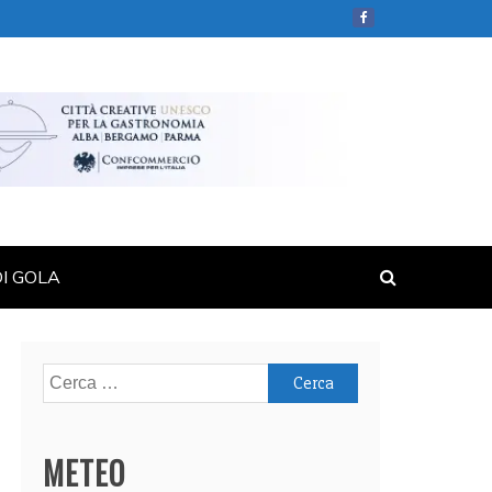
DI GOLA
Ricerca
per:
METEO