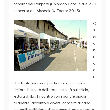
cabaret dei Panpers (Colorado Cafè) e alle 22 il
concerto dei Moseek (X-Factor 2015).
Ci
s
ar
a
n
n
o
a
n
che tanti laboratori per bambini (la ricerca
dell’oro, l’attività dell’orafo, attività sul riciclo,
lettura di libri, l’incontro con i pony e giochi
all’aperto) accanto a diversi concerti di band
giovanili, esibizione di cori gospel, gruppi rock e