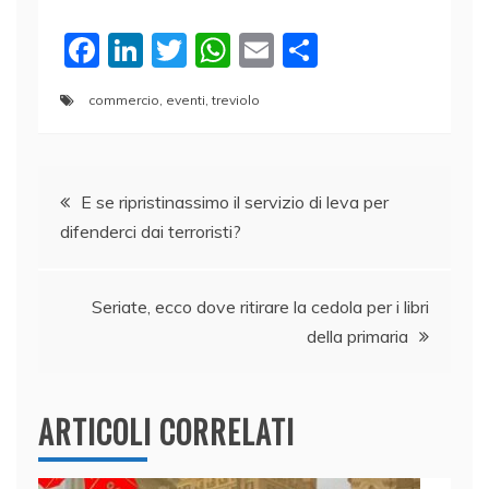
F
Li
T
W
E
C
a
n
w
h
m
o
commercio
,
eventi
,
treviolo
c
k
itt
at
ai
n
e
e
er
s
l
di
Navigazione
b
dI
A
vi
E se ripristinassimo il servizio di leva per
o
n
p
di
difenderci dai terroristi?
articoli
o
p
k
Seriate, ecco dove ritirare la cedola per i libri
della primaria
ARTICOLI CORRELATI