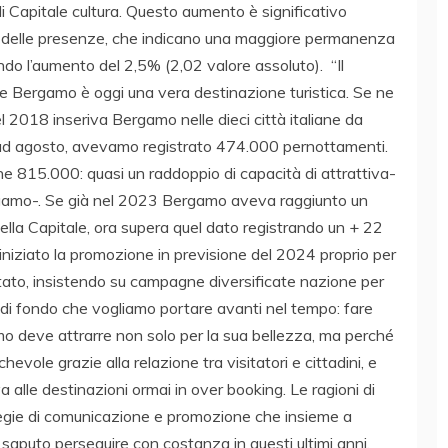
di Capitale cultura. Questo aumento è significativo
re delle presenze, che indicano una maggiore permanenza
trando l’aumento del 2,5% (2,02 valore assoluto). “Il
Bergamo è oggi una vera destinazione turistica. Se ne
l 2018 inseriva Bergamo nelle dieci città italiane da
o ad agosto, avevamo registrato 474.000 pernottamenti.
e 815.000: quasi un raddoppio di capacità di attrattiva-
rgamo-. Se già nel 2023 Bergamo aveva raggiunto un
lla Capitale, ora supera quel dato registrando un + 22
iziato la promozione in previsione del 2024 proprio per
ltato, insistendo su campagne diversificate nazione per
di fondo che vogliamo portare avanti nel tempo: fare
mo deve attrarre non solo per la sua bellezza, ma perché
evole grazie alla relazione tra visitatori e cittadini, e
a alle destinazioni ormai in over booking. Le ragioni di
tegie di comunicazione e promozione che insieme a
puto perseguire con costanza in questi ultimi anni,