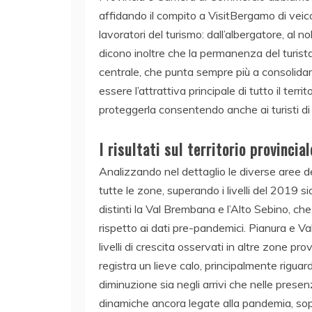
affidando il compito a VisitBergamo di veico
lavoratori del turismo: dall’albergatore, al nole
dicono inoltre che la permanenza del turist
centrale, che punta sempre più a consolidare
essere l’attrattiva principale di tutto il ter
proteggerla consentendo anche ai turisti di 
I risultati sul territorio provincial
Analizzando nel dettaglio le diverse aree de
tutte le zone, superando i livelli del 2019 sia
distinti la Val Brembana e l’Alto Sebino, c
rispetto ai dati pre-pandemici. Pianura e V
livelli di crescita osservati in altre zone p
registra un lieve calo, principalmente riguar
diminuzione sia negli arrivi che nelle pres
dinamiche ancora legate alla pandemia, sopr