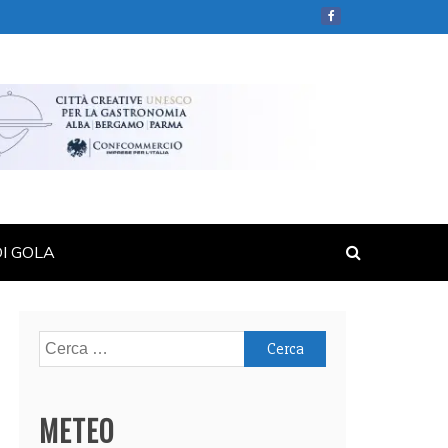
DI GOLA
Ricerca
per:
METEO