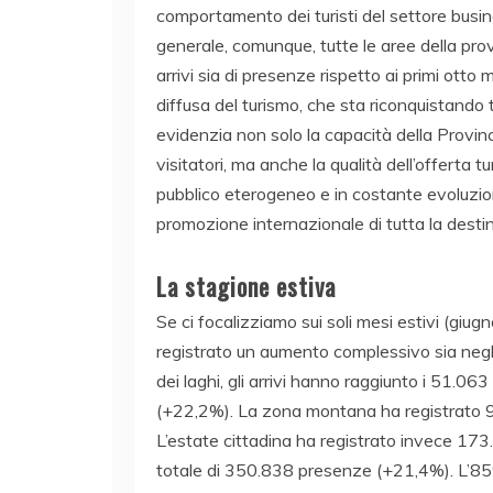
comportamento dei turisti del settore busine
generale, comunque, tutte le aree della pro
arrivi sia di presenze rispetto ai primi otto
diffusa del turismo, che sta riconquistand
evidenzia non solo la capacità della Provi
visitatori, ma anche la qualità dell’offerta t
pubblico eterogeneo e in costante evoluzion
promozione internazionale di tutta la desti
La stagione estiva
Se ci focalizziamo sui soli mesi estivi (giugn
registrato un aumento complessivo sia negl
dei laghi, gli arrivi hanno raggiunto i 51.0
(+22,2%). La zona montana ha registrato 
L’estate cittadina ha registrato invece 173
totale di 350.838 presenze (+21,4%). L’85% 