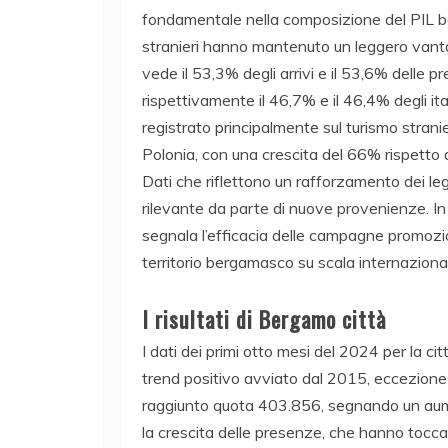
fondamentale nella composizione del PIL ber
stranieri hanno mantenuto un leggero vantagg
vede il 53,3% degli arrivi e il 53,6% delle pr
rispettivamente il 46,7% e il 46,4% degli ital
registrato principalmente sul turismo stranie
Polonia, con una crescita del 66% rispetto 
Dati che riflettono un rafforzamento dei le
rilevante da parte di nuove provenienze. In pa
segnala l’efficacia delle campagne promozio
territorio bergamasco su scala internaziona
I risultati di Bergamo città
I dati dei primi otto mesi del 2024 per la c
trend positivo avviato dal 2015, eccezione f
raggiunto quota 403.856, segnando un aume
la crescita delle presenze, che hanno tocc