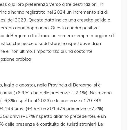
ss o la loro preferenza verso altre destinazioni. In
vincia hanno registrato nel 2024 un incremento sia di
 mesi del 2023. Questo dato indica una crescita solida e
o terreno anno dopo anno. Questo quadro positivo
ncia di Bergamo di attrarre un numero sempre maggiore di
uristica che riesce a soddisfare le aspettative di un
e e, non ultimo, l’importanza di una costante
nazione orobica.
o, luglio e agosto), nella Provincia di Bergamo, si è
i arrivi (+6,3%) che nelle presenze (+7,1%). Nella zona
63 (+6,3% rispetto al 2023) e le presenze i 179.749
94.139 arrivi (+4,9%) e 301.378 presenze (+7,2%).
.358 arrivi (+17% rispetto all’anno precedente), e un
delle presenze è costituito da turisti stranieri. Le