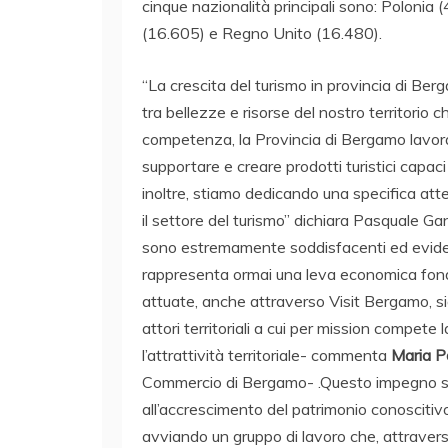
cinque nazionalità principali sono: Polonia
(16.605) e Regno Unito (16.480).
“La crescita del turismo in provincia di Ber
tra bellezze e risorse del nostro territorio
competenza, la Provincia di Bergamo lavora 
supportare e creare prodotti turistici capaci d
inoltre, stiamo dedicando una specifica at
il settore del turismo” dichiara Pasquale Ga
sono estremamente soddisfacenti ed eviden
rappresenta ormai una leva economica fonda
attuate, anche attraverso Visit Bergamo, s
attori territoriali a cui per mission compete 
l’attrattività territoriale- commenta
Maria P
Commercio di Bergamo- .Questo impegno siner
all’accrescimento del patrimonio conoscitivo
avviando un gruppo di lavoro che, attraverso 