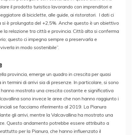
lare il prodotto turistico lavorando con imprenditori e
ggiatore di biciclette, alle guide, ai ristoratori. I dati ci
a si è prolungata del +2,5%. Anche questo è un obiettivo
 la relazione tra città e provincia. Città alta si conferma
ritorio; questo ci impegna sempre a preservarla e
viverla in modo sostenibile”.
e
lla provincia, emerge un quadro in crescita per quasi
 in termini di arrivi sia di presenze. In particolare, si sono
he hanno mostrato una crescita costante e significativa
alcavallina sono invece le aree che non hanno raggiunto i
rovinciali se facciamo riferimento al 2019. La Pianura
dante gli arrivi, mentre la Valcavallina ha mostrato una
enze. Questo andamento potrebbe essere attribuito a
attutto per la Pianura, che hanno influenzato il