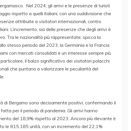
gamasco. Nel 2024, gli arrivi e le presenze di turisti
io rispetto a quelli italiani, con una suddivisione che
esenze attribuite a visitatori internazionali, contro
iani. L’incremento, sia delle presenze che degli arrivi è
ro. Tra le nazionalità più rappresentate, spicca la
allo stesso periodo del 2023, la Germania e la Francia.
gami con mercati consolidati e un interesse sempre più
rticolare, il balzo significativo dei visitatori polacchi
nali che puntano a valorizzare le peculiarità del
le.
ittà di Bergamo sono decisamente positivi, confermando il
atta per il periodo di pandemia. Gli arrivi hanno
nto del 18,9% rispetto al 2023. Ancora più rilevante è
ato le 815.185 unità, con un incremento del 22,1%