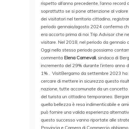
rispetto all’anno precedente, l’anno record 
soprattutto se si pone attenzione al valo
dei visitatori nel territorio cittadino, regis
periodo gennaio/agosto 2024 conferma che 
era accorto prima di noi Trip Advisor che ne
visitare. Nel 2018, nel periodo da gennai
Oggi nello stesso periodo possiamo contarn
commenta
Elena Carnevali
, sindaca di Be
incremento del 29% durante l’intero anno de
1% . VisitBergamo da settembre 2023 ha in
cercare di mettere in sicurezza questo risu
nazione, tutte accomunate da un concetto 
del turista un cittadino temporaneo. Berga
quella bellezza è resa indimenticabile e amich
può fornire una valida esperienza alternativ
questo successo vanno riportate alle stra
Provincia e Camera di Commercio abbiamo sa