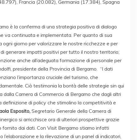
 (48.797), Francia (20.082), Germania (17.384), Spagna
gamo è la conferma di una strategia positiva di dialogo
 che va continuata e implementata. Per quanto di sua
ogni giorno per valorizzare le nostre ricchezze e per
i generare impatti positivi per tutto il nostro territorio;
tenzione anche all’adeguata formazione di personale per
ndolfi, presidente della Provincia di Bergamo. “I dati
ziano l’importanza cruciale del turismo, che
mentale. Ciò testimonia la bontà delle strategie sin qui
ia dalla Camera di Commercio di Bergamo che dagli altri
la definizione di policy che stimolino la competitività e
aola Esposito,
Segretario Generale della Camera di
gico si arricchisce ora di ulteriori prospettive grazie
 fornito dai dati. Con Visit Bergamo stiamo infatti
l’elaborazione e la rilevazione di un panel di indicatori,