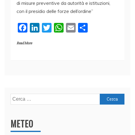
di misure preventive da autorità e istituzioni,
con il presidio delle forze dell’ordine”
F
Li
T
W
E
C
a
n
w
h
m
o
Read More
c
k
itt
at
ai
n
e
e
er
s
l
di
b
dI
A
vi
o
n
p
di
o
p
k
Ricerca
per:
METEO