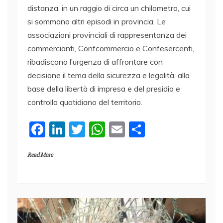
distanza, in un raggio di circa un chilometro, cui
si sommano altri episodi in provincia. Le
associazioni provinciali di rappresentanza dei
commercianti, Confcommercio e Confesercenti,
ribadiscono l’urgenza di affrontare con
decisione il tema della sicurezza e legalità, alla
base della libertà di impresa e del presidio e
controllo quotidiano del territorio.
F
Li
T
W
E
C
a
n
w
h
m
o
Read More
c
k
itt
at
ai
n
e
e
er
s
l
di
b
dI
A
vi
o
n
p
di