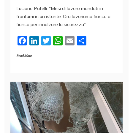
Luciano Patelli: “Mesi di lavoro mandati in
frantumi in un istante. Ora lavoriamo fianco a
fianco per innalzare la sicurezza”
F
Li
T
W
E
C
a
n
w
h
m
o
Read More
c
k
itt
at
ai
n
e
e
er
s
l
di
b
dI
A
vi
o
n
p
di
o
p
k