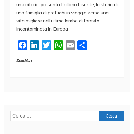
umanitarie, presenta L’ultimo bisonte, la storia di
una famiglia di profughi in viaggio verso una
vita migliore nell’ultimo lembo di foresta
incontaminata in Europa
F
Li
T
W
E
C
a
n
w
h
m
o
Read More
c
k
itt
at
ai
n
e
e
er
s
l
di
b
dI
A
vi
o
n
p
di
o
p
k
Ricerca
per: