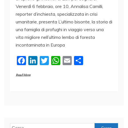
Venerdì 6 febbraio, ore 10, Annalisa Camilli,
reporter d’inchiesta, specializzata in crisi
umanitarie, presenta L’ultimo bisonte, la storia di
una famiglia di profughi in viaggio verso una
vita migliore nell’ultimo lembo di foresta
incontaminata in Europa
F
Li
T
W
E
C
a
n
w
h
m
o
Read More
c
k
itt
at
ai
n
e
e
er
s
l
di
b
dI
A
vi
o
n
p
di
o
p
k
Ricerca