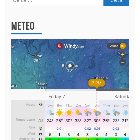
per:
METEO