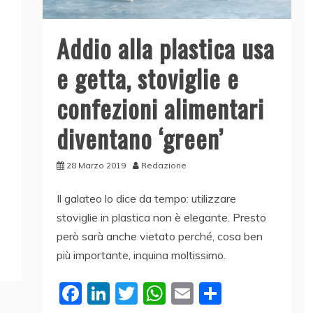
Addio alla plastica usa
e getta, stoviglie e
confezioni alimentari
diventano ‘green’
28 Marzo 2019
Redazione
Il galateo lo dice da tempo: utilizzare
stoviglie in plastica non è elegante. Presto
però sarà anche vietato perché, cosa ben
più importante, inquina moltissimo.
F
Li
T
W
E
C