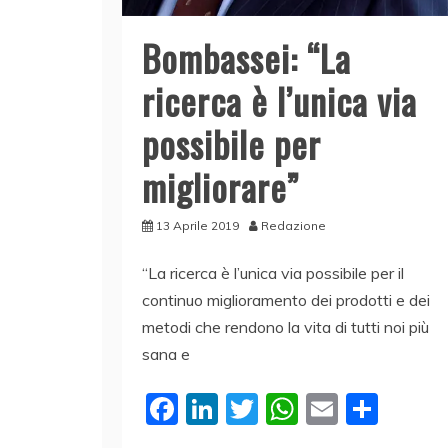
Bombassei: “La
ricerca è l’unica via
possibile per
migliorare”
13 Aprile 2019
Redazione
“La ricerca è l’unica via possibile per il
continuo miglioramento dei prodotti e dei
metodi che rendono la vita di tutti noi più
sana e
F
Li
T
W
E
C
a
n
w
h
m
o