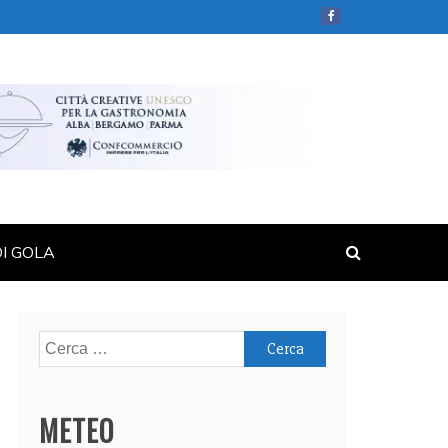
DI GOLA
Ricerca
per:
METEO