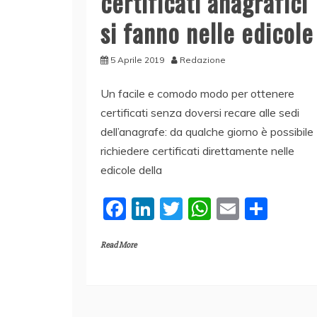
certificati anagrafici
si fanno nelle edicole
5 Aprile 2019
Redazione
Un facile e comodo modo per ottenere
certificati senza doversi recare alle sedi
dell’anagrafe: da qualche giorno è possibile
richiedere certificati direttamente nelle
edicole della
F
Li
T
W
E
C
a
n
w
h
m
o
Read More
c
k
itt
at
ai
n
e
e
er
s
l
di
b
dI
A
vi