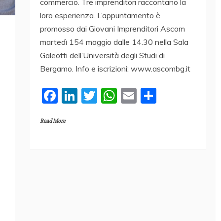
commercio. Tre imprenditori raccontano la
loro esperienza. L’appuntamento è
promosso dai Giovani Imprenditori Ascom
martedì 154 maggio dalle 14.30 nella Sala
Galeotti dell’Università degli Studi di
Bergamo. Info e iscrizioni: www.ascombg.it
F
Li
T
W
E
C
a
n
w
h
m
o
Read More
c
k
itt
at
ai
n
e
e
er
s
l
di
b
dI
A
vi
o
n
p
di
o
p
k