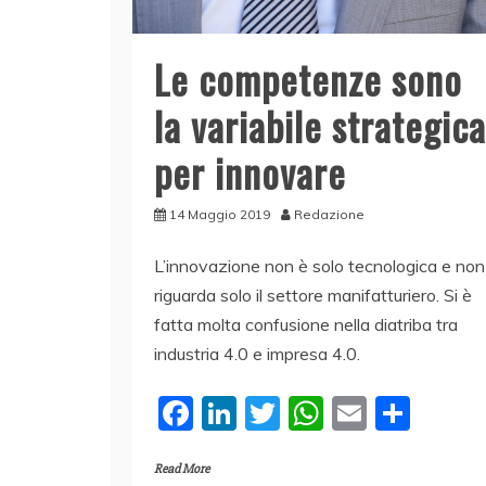
Le competenze sono
la variabile strategica
per innovare
14 Maggio 2019
Redazione
L’innovazione non è solo tecnologica e non
riguarda solo il settore manifatturiero. Si è
fatta molta confusione nella diatriba tra
industria 4.0 e impresa 4.0.
F
Li
T
W
E
C
a
n
w
h
m
o
Read More
c
k
itt
at
ai
n