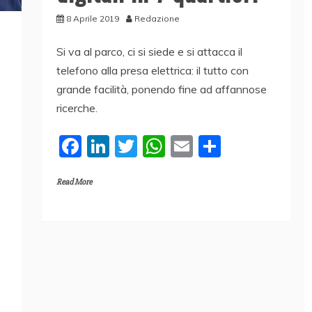
8 Aprile 2019
Redazione
Si va al parco, ci si siede e si attacca il
telefono alla presa elettrica: il tutto con
grande facilità, ponendo fine ad affannose
ricerche.
F
Li
T
W
E
C
a
n
w
h
m
o
Read More
c
k
itt
at
ai
n
e
e
er
s
l
di
b
dI
A
vi
o
n
p
di
o
p
k