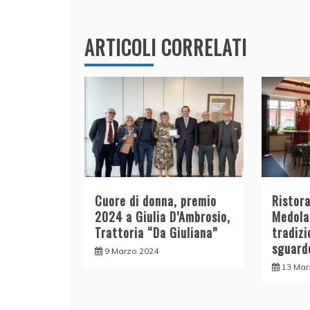
o
n
p
di
articoli
o
p
k
ARTICOLI CORRELATI
Cuore di donna, premio
Ristora
2024 a Giulia D’Ambrosio,
Medola
Trattoria “Da Giuliana”
tradiz
sguard
9 Marzo 2024
13 Mar