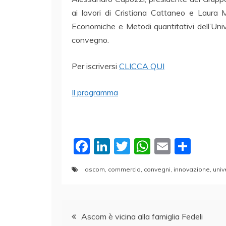
ai lavori di Cristiana Cattaneo e Laura 
Economiche e Metodi quantitativi dell’Uni
convegno.
Per iscriversi
CLICCA QUI
Il programma
F
Li
T
W
E
C
a
n
w
h
m
o
ascom
,
commercio
,
convegni
,
innovazione
,
univ
c
k
itt
at
ai
n
e
e
er
s
l
di
Navigazione
b
dI
A
vi
Ascom è vicina alla famiglia Fedeli