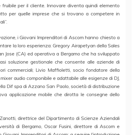
e fruibile per il cliente. Innovare diventa quindi elemento
ttutto per quelle imprese che si trovano a competere in
li”.
azione, i Giovani Imprenditori di Ascom hanno chiesto a
ccontare la loro esperienza: Gregory Airapetyan della Sales
an Jose (CA) ed operativa a Bergamo che ha sviluppato
siasi soluzione gestionale che consente alle aziende di
i commerciali; Livio Maffioletti, socio fondatore della
xer audio componibile e adattabile alle esigenze di DJ,
ella Dif spa di Azzano San Paolo, società di distribuzione
uova applicazione mobile che dirotta le consegne dello
a Zanotti, direttrice del Dipartimento di Scienze Aziendali
versità di Bergamo, Oscar Fusini, direttore di Ascom e
Giovani Imprenditori di Ascom; a seguire l’introduzione