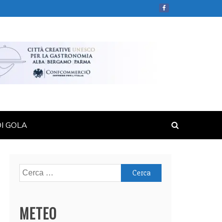
DI GOLA
Ricerca
per:
METEO