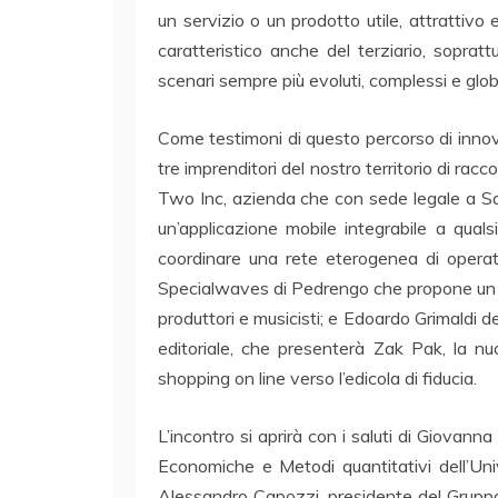
un servizio o un prodotto utile, attrattivo 
caratteristico anche del terziario, sopra
scenari sempre più evoluti, complessi e globa
Come testimoni di questo percorso di innov
tre imprenditori del nostro territorio di ra
Two Inc, azienda che con sede legale a S
un’applicazione mobile integrabile a qual
coordinare una rete eterogenea di operator
Specialwaves di Pedrengo che propone un mi
produttori e musicisti; e Edoardo Grimaldi d
editoriale, che presenterà Zak Pak, la n
shopping on line verso l’edicola di fiducia.
L’incontro si aprirà con i saluti di Giovann
Economiche e Metodi quantitativi dell’Uni
Alessandro Capozzi, presidente del Gruppo 