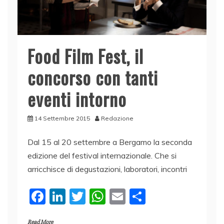
Food Film Fest, il
concorso con tanti
eventi intorno
14 Settembre 2015
Redazione
Dal 15 al 20 settembre a Bergamo la seconda
edizione del festival internazionale. Che si
arricchisce di degustazioni, laboratori, incontri
F
Li
T
W
E
C
a
n
w
h
m
o
Read More