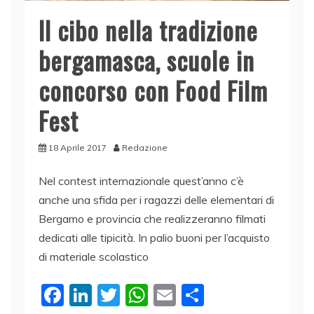
Il cibo nella tradizione
bergamasca, scuole in
concorso con Food Film
Fest
18 Aprile 2017
Redazione
Nel contest internazionale quest’anno c’è
anche una sfida per i ragazzi delle elementari di
Bergamo e provincia che realizzeranno filmati
dedicati alle tipicità. In palio buoni per l’acquisto
di materiale scolastico
F
Li
T
W
E
C