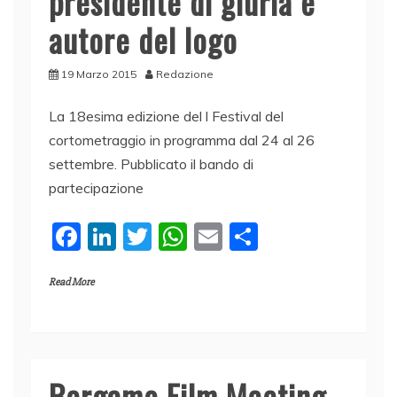
presidente di giuria e
autore del logo
19 Marzo 2015
Redazione
La 18esima edizione del l Festival del
cortometraggio in programma dal 24 al 26
settembre. Pubblicato il bando di
partecipazione
F
Li
T
W
E
C
a
n
w
h
m
o
Read More
c
k
itt
at
ai
n
e
e
er
s
l
di
b
dI
A
vi
o
n
p
di
Bergamo Film Meeting,