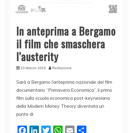
In anteprima a Bergamo
il film che smaschera
l’austerity
23 Marzo 2015
Redazione
Sarà a Bergamo l’anteprima nazionale del film
documentario “Primavera Economica”, il primo
film sulla scuola economica post-keynesiana
della Modern Money Theory diventata un
punto di
F
Li
T
W
E
C