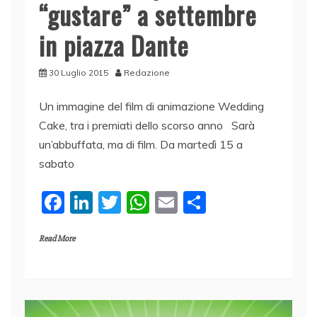
“gustare” a settembre
in piazza Dante
30 Luglio 2015
Redazione
Un immagine del film di animazione Wedding
Cake, tra i premiati dello scorso anno Sarà
un’abbuffata, ma di film. Da martedì 15 a
sabato
F
Li
T
W
E
C
a
n
w
h
m
o
Read More
c
k
itt
at
ai
n
e
e
er
s
l
di
b
dI
A
vi
o
n
p
di