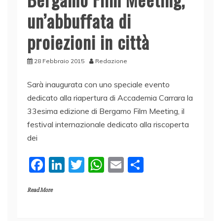
o
p
un’abbuffata di
k
proiezioni in città
28 Febbraio 2015
Redazione
Sarà inaugurata con uno speciale evento
dedicato alla riapertura di Accademia Carrara la
33esima edizione di Bergamo Film Meeting, il
festival internazionale dedicato alla riscoperta
dei
F
Li
T
W
E
C
a
n
w
h
m
o
Read More
c
k
itt
at
ai
n
e
e
er
s
l
di