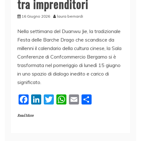
tra imprenditori
16 Giugno 2026
laura bernardi
Nella settimana del Duanwu Jie, la tradizionale
Festa delle Barche Drago che scandisce da
millenni il calendario della cultura cinese, la Sala
Conferenze di Confcommercio Bergamo si è
trasformata nel pomeriggio di lunedì 15 giugno
in uno spazio di dialogo inedito e carico di
significato.
F
Li
T
W
E
C
a
n
w
h
m
o
Read More
c
k
itt
at
ai
n
e
e
er
s
l
di
b
dI
A
vi