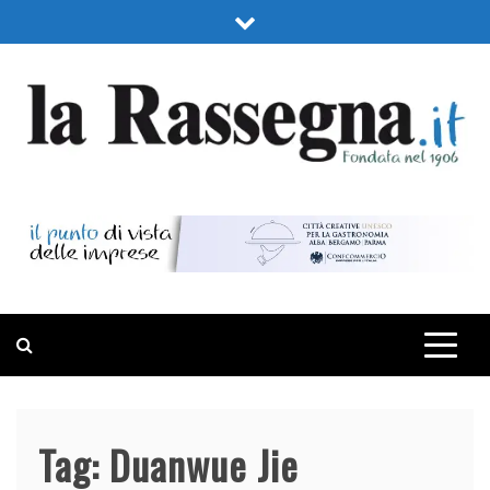
Skip
to
content
LA RASSEGNA
PORTALE DI ECONOMIA E FINANZA
Tag:
Duanwue Jie