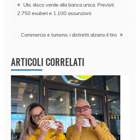
Navigazione
b
dI
A
vi
Ubi, disco verde alla banca unica. Previsti
2.750 esuberi e 1.100 assunzioni
o
n
p
di
articoli
o
p
k
Commercio e turismo, i distretti alzano il tiro
ARTICOLI CORRELATI