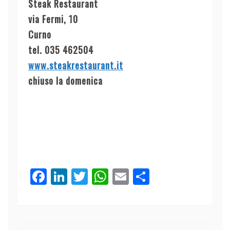
Steak Restaurant
via Fermi, 10
Curno
tel. 035 462504
www.steakrestaurant.it
chiuso la domenica
F
Li
T
W
E
C
a
n
w
h
m
o
c
k
itt
at
ai
n
e
e
er
s
l
di