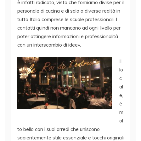
è infatti radicato, visto che forniamo divise per il
personale di cucina e di sala a diverse realtà in
tutta Italia comprese le scuole professionali. I
contatti quindi non mancano ad ogni livello per
poter attingere informazioni e professionalità
con un interscambio di idee».
Il
lo
c
al
e,
è
m
ol
to bello con i suoi arredi che uniscono
sapientemente stile essenziale e tocchi originali