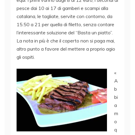
pesce dai 10 ai 17 di gamberi e scampi alla
catalana, le tagliate, servite con contorno, da
15.50 a 21 per quella di filetto, senza contare
l’interessante soluzione del “Basta un piatto”.
La nota in più è che il coperto non si paga mai,
altro punto a favore del mettere a proprio agio
gli ospiti.
«
A
b
bi
a
m
o
q