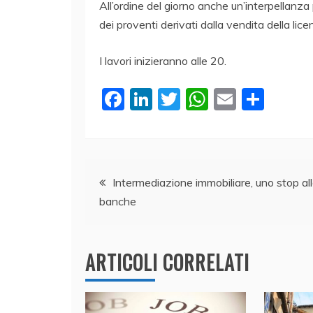
All’ordine del giorno anche un’interpellanz
dei proventi derivati dalla vendita della li
I lavori inizieranno alle 20.
F
Li
T
W
E
C
a
n
w
h
m
o
c
k
itt
at
ai
n
e
e
er
s
l
di
Navigazione
b
dI
A
vi
Intermediazione immobiliare, uno stop al
banche
o
n
p
di
articoli
o
p
k
ARTICOLI CORRELATI