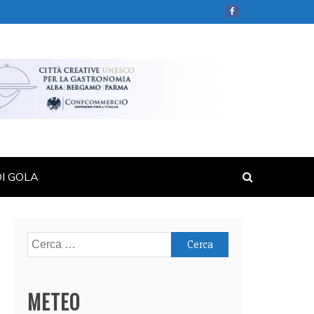
DI GOLA
Ricerca
per:
METEO