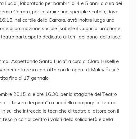
 Lucia”, laboratorio per bambini di 4 e 5 anni, a cura dei
ademia Carrara, per costruire una speciale scatola, dove
16.15, nel cortile della Carrara, avrà inoltre luogo una
zione di promozione sociale Isabelle il Capriolo, un’azione
 teatro partecipato dedicato ai temi del dono, della luce
ma “Aspettando Santa Lucia” a cura di Clara Luiselli e
vo per entrare in contatto con le opere di Malevič cui è
tita fino al 17 gennaio.
mbre 2015, alle ore 16.30, per la stagione del Teatro
a “Il tesoro dei pirati” a cura della compagnia Teatro
i in su, che intreccia le tecniche di teatro di attore con il
 tesoro con al centro i valori della solidarietà e della