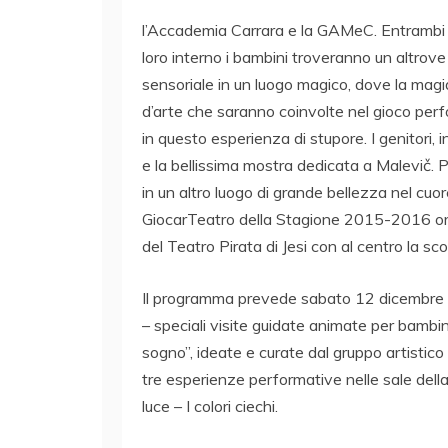
l’Accademia Carrara e la GAMeC. Entrambi lu
loro interno i bambini troveranno un altrove
sensoriale in un luogo magico, dove la magi
d’arte che saranno coinvolte nel gioco perfo
in questo esperienza di stupore. I genitori, 
e la bellissima mostra dedicata a Malevič. Po
in un altro luogo di grande bellezza nel cuor
GiocarTeatro della Stagione 2015-2016 org
del Teatro Pirata di Jesi con al centro la sc
Il programma prevede sabato 12 dicembre – 
– speciali visite guidate animate per bambini 
sogno”, ideate e curate dal gruppo artistico 
tre esperienze performative nelle sale dell
luce – I colori ciechi.