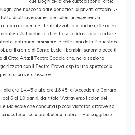
due luoghi civici che custodiscono l’arte:
oghi che nascono dalle donazioni di privati cittadini. Al
 fatto di attraversamenti e colori, un’esperienza
a è data dai percorsi teatralizzati, ma anche dalle opere
rmativo. Ai bambini è chiesto solo di lasciarsi condurre
intanto, potranno, ammirare le collezioni della Pinacoteca
i, per il giorno di Santa Lucia, i bambini saranno accolti
e di Città Alta: il Teatro Sociale che, nella sezione
anizzata con il Teatro Prova, ospita uno spettacolo
operta di un vero tesoro».
alle ore 14.45 e alle ore 16.45, all’Accademia Carrara
dai 6 ai 10 panni, dal titolo “Attraverso i colori del
Le Molecole che condurrà i piccoli visitatori attraverso
a pinacoteca: Isola arcobaleno mobile – Passaggi buio