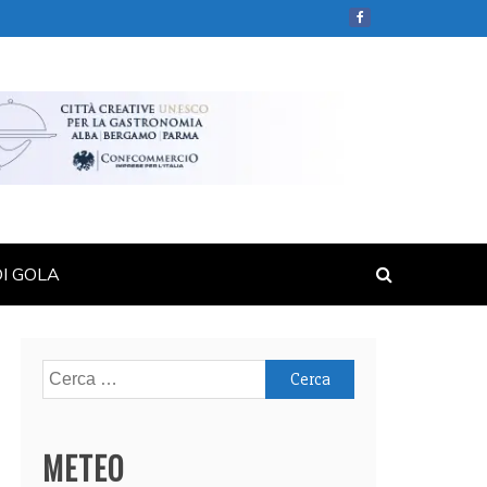
DI GOLA
Ricerca
per:
METEO