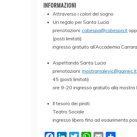
INFORMAZIONI
Attraverso i colori del sogno
Un regalo per Santa Lucia
prenotazioni:
cobespa@cobespa.it
oppu
(posti limitati)
ingresso gratuito all’Accademia Carrar
Aspettando Santa Lucia
prenotazioni:
mostramalevic@gamec.it
45 (posti limitati)
ore 9-20 ingresso gratuito alla mostra 
Il tesoro dei pirati
Teatro Sociale
ingresso libero fino ad esaurimento pos
F
Li
T
W
E
C