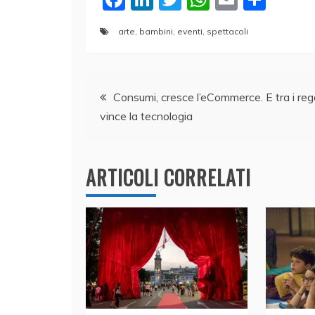
a
n
w
h
m
o
arte
,
bambini
,
eventi
,
spettacoli
c
k
itt
at
ai
n
e
e
er
s
l
di
Navigazione
b
dI
A
vi
Consumi, cresce l’eCommerce. E tra i rega
o
n
p
di
vince la tecnologia
articoli
o
p
k
ARTICOLI CORRELATI