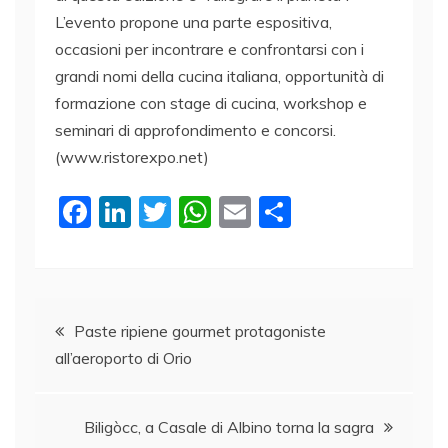
L’evento propone una parte espositiva,
occasioni per incontrare e confrontarsi con i
grandi nomi della cucina italiana, opportunità di
formazione con stage di cucina, workshop e
seminari di approfondimento e concorsi.
(www.ristorexpo.net)
F
Li
T
W
E
C
a
n
w
h
m
o
c
k
itt
at
ai
n
e
e
er
s
l
di
Navigazione
b
dI
A
vi
Paste ripiene gourmet protagoniste
all’aeroporto di Orio
o
n
p
di
articoli
o
p
k
Biligòcc, a Casale di Albino torna la sagra