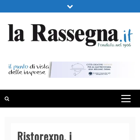
Skip
to
content
LA RASSEGNA
PORTALE DI ECONOMIA E FINANZA
Ristorexpo, i