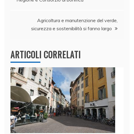
articoli
o
p
k
Agricoltura e manutenzione del verde,
sicurezza e sostenibilità si fanno largo
ARTICOLI CORRELATI