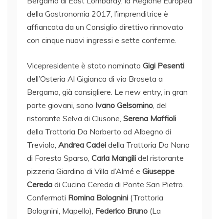
Bergamo di East Lombardy, la Regione Europea
della Gastronomia 2017, l’imprenditrice è
affiancata da un Consiglio direttivo rinnovato
con cinque nuovi ingressi e sette conferme.
Vicepresidente è stato nominato
Gigi Pesenti
dell’Osteria Al Gigianca di via Broseta a
Bergamo, già consigliere. Le new entry, in gran
parte giovani, sono
Ivano Gelsomino
, del
ristorante Selva di Clusone,
Serena Maffioli
della Trattoria Da Norberto ad Albegno di
Treviolo,
Andrea Cadei
della Trattoria Da Nano
di Foresto Sparso,
Carla Mangili
del ristorante
pizzeria Giardino di Villa d’Almé e
Giuseppe
Cereda
di Cucina Cereda di Ponte San Pietro.
Confermati
Romina Bolognini
(Trattoria
Bolognini, Mapello),
Federico Bruno
(La