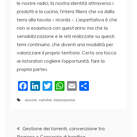
le nostre radici, la nostra identità attraverso i
prodotti e la cucina, l’intera filiera che va dalla
terra alla tavola – ricorda -. L’aspettativa è che
non si esaurisca con quest’anno ma che la
sensibilizzazione e le reti realizzate su questi
temi continuino, che diventi una modalità per
valorizzare il proprio territorio. Certo ora tocca
ai ristoratori cogliere l’opportunità, fare la
propria parte».
F
Li
T
W
E
C
a
n
w
h
m
o
ascom
,
cariche
,
ristorazione
c
k
itt
at
ai
n
e
e
er
s
l
di
Navigazione
b
dI
A
vi
Gestione dei torrenti, convenzione tra
o
n
p
di
Regione e Consorzio di bonifica