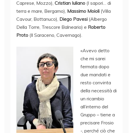
Caprese, Mozzo),
Cristian Iuliano
(I sapori… di
terra e mare, Bergamo),
Massimo Moioli
(Villa
Cavour, Bottanuco),
Diego Pavesi
(Albergo
Della Torre, Trescore Balneario) e
Roberto
Proto
(Il Saraceno, Cavernago).
«Avevo detto
che mi sarei
fermata dopo
due mandati e
resto convinta
della necessità di
un ricambio
all’interno del
Gruppo – tiene a
precisare Frosio
-, perché ciò che