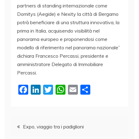
partners di standing internazionale come
Domitys (Aegide) e Nexity la città di Bergamo
potrà beneficiare di una struttura innovativa, la
prima in Italia, acquisendo visibilità nel
panorama europeo e proponendosi come
modello di riferimento nel panorama nazionale”
dichiara Francesco Percassi, presidente e
amministratore Delegato di Immobiliare
Percassi.
F
Li
T
W
E
C
a
n
w
h
m
o
c
k
itt
at
ai
n
e
e
er
s
l
di
Navigazione
b
dI
A
vi
Expo, viaggio tra i padiglioni