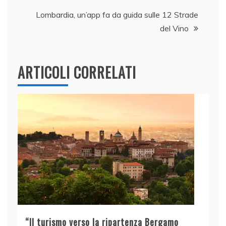
o
n
p
di
articoli
o
p
Lombardia, un’app fa da guida sulle 12 Strade
k
del Vino
ARTICOLI CORRELATI
“Il turismo verso la ripartenza Bergamo