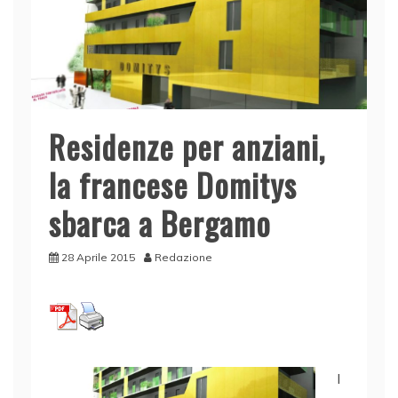
Residenze per anziani,
la francese Domitys
sbarca a Bergamo
28 Aprile 2015
Redazione
I