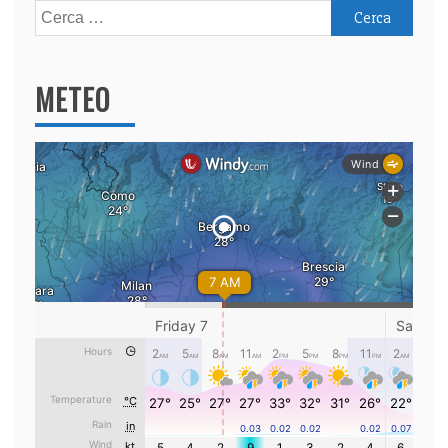
Ricerca
per:
METEO