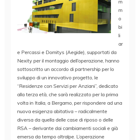
m
m
o
bi
li
ar
e Percassi e Domitys (Aegide), supportati da
Nexity per il montaggio dell’operazione, hanno
sottoscritto un accordo di partnership per lo
sviluppo di un innovativo progetto, le
“Residenze con Servizi per Anziani”, dedicato
alla terza età, che sarà realizzato per la prima
volta in Italia, a Bergamo, per rispondere ad una
nuova esigenza abitativa – radicalmente
diversa da quella delle case di riposo o delle
RSA – derivante dai cambiamenti sociali e già
emersa da tempo oltralpe. L’operazione