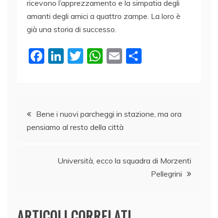
ricevono l’apprezzamento e la simpatia degli
amanti degli amici a quattro zampe. La loro è
già una storia di successo.
F
Li
T
W
E
C
a
n
w
h
m
o
c
k
itt
at
ai
n
e
e
er
s
l
di
Navigazione
b
dI
A
vi
Bene i nuovi parcheggi in stazione, ma ora
pensiamo al resto della città
o
n
p
di
articoli
o
p
k
Università, ecco la squadra di Morzenti
Pellegrini
ARTICOLI CORRELATI