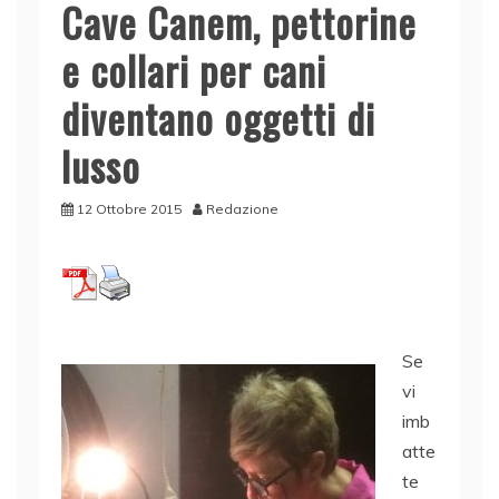
Cave Canem, pettorine
e collari per cani
diventano oggetti di
lusso
12 Ottobre 2015
Redazione
Se
vi
imb
atte
te