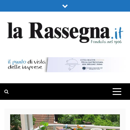
Skip
to
content
LA RASSEGNA
PORTALE DI ECONOMIA E FINANZA