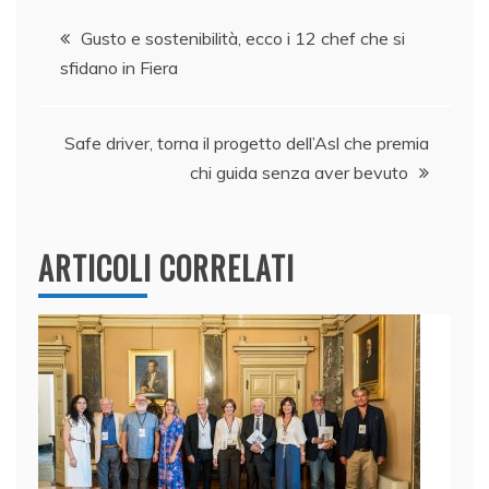
Navigazione
b
dI
A
vi
Gusto e sostenibilità, ecco i 12 chef che si
o
n
p
di
sfidano in Fiera
articoli
o
p
k
Safe driver, torna il progetto dell’Asl che premia
chi guida senza aver bevuto
ARTICOLI CORRELATI