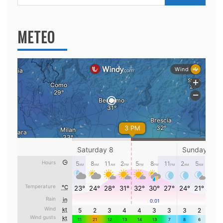
per:
METEO