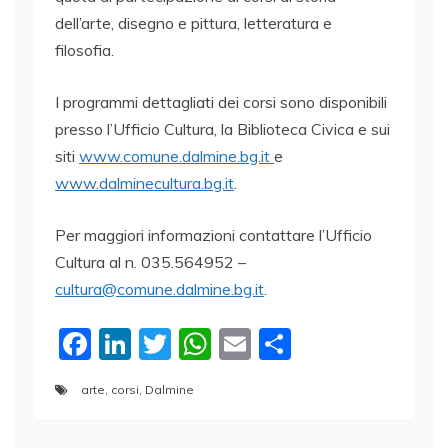
dell’arte, disegno e pittura, letteratura e
filosofia.
I programmi dettagliati dei corsi sono disponibili
presso l’Ufficio Cultura, la Biblioteca Civica e sui
siti
www.comune.dalmine.bg.it
e
www.dalminecultura.bg.it
.
Per maggiori informazioni contattare l’Ufficio
Cultura al n. 035.564952 –
cultura@comune.dalmine.bg.it
.
F
Li
T
W
E
C
a
n
w
h
m
o
arte
,
corsi
,
Dalmine
c
k
itt
at
ai
n
e
e
er
s
l
di