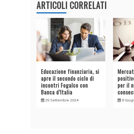
k
ARTICOLI CORRELATI
Educazione finanziaria, si
Mercato
apre il secondo ciclo di
positiv
incontri Fogalco con
per il 
Banca d’Italia
consec
25 Settembre 2024
9 Giug