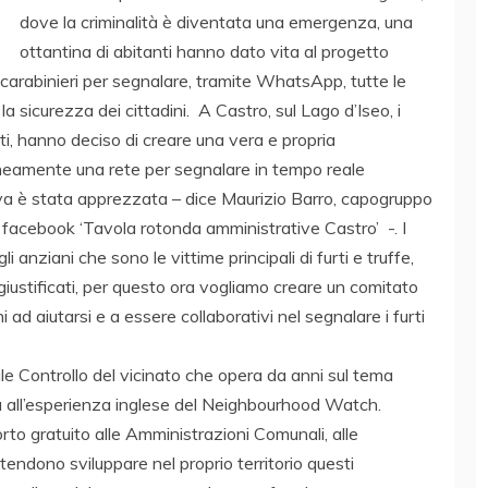
dove la criminalità è diventata una emergenza, una
ottantina di abitanti hanno dato vita al progetto
 carabinieri per segnalare, tramite WhatsApp, tutte le
 sicurezza dei cittadini. A Castro, sul Lago d’Iseo, i
urti, hanno deciso di creare una vera e propria
eamente una rete per segnalare in tempo reale
iva è stata apprezzata – dice Maurizio Barro, capogruppo
 facebook ‘Tavola rotonda amministrative Castro’ -. I
i anziani che sono le vittime principali di furti e truffe,
 giustificati, per questo ora vogliamo creare un comitato
ni ad aiutarsi e a essere collaborativi nel segnalare i furti
nale Controllo del vicinato che opera da anni sul tema
ta all’esperienza inglese del Neighbourhood Watch.
to gratuito alle Amministrazioni Comunali, alle
intendono sviluppare nel proprio territorio questi