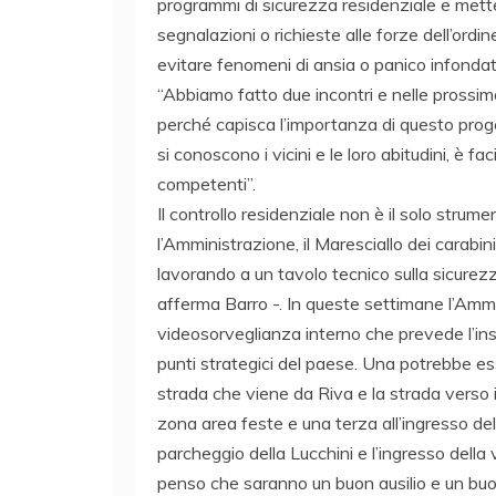
programmi di sicurezza residenziale e mett
segnalazioni o richieste alle forze dell’ord
evitare fenomeni di ansia o panico infondat
“Abbiamo fatto due incontri e nelle prossi
perché capisca l’importanza di questo proget
si conoscono i vicini e le loro abitudini, è f
competenti”.
Il controllo residenziale non è il solo stru
l’Amministrazione, il Maresciallo dei carabinier
lavorando a un tavolo tecnico sulla sicurezz
afferma Barro -. In queste settimane l’Ammi
videosorveglianza interno che prevede l’ins
punti strategici del paese. Una potrebbe ess
strada che viene da Riva e la strada verso il
zona area feste e una terza all’ingresso del 
parcheggio della Lucchini e l’ingresso della 
penso che saranno un buon ausilio e un buon