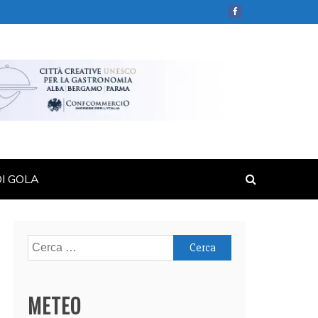
DI GOLA
Ricerca
per:
METEO