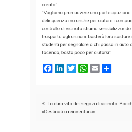
creata”.
“Vogliamo promuovere una partecipazione atti
delinquenza ma anche per aiutare i compaesan
controllo di vicinato stiamo sensibilizzando
trasporto agli anziani: basterà loro sostare 
studenti per segnalare a chi passa in auto 
facendo, basta poco per aiutarsi”.
F
Li
T
W
E
C
a
n
w
h
m
o
c
k
itt
at
ai
n
e
e
er
s
l
di
Navigazione
b
dI
A
vi
La dura vita dei negozi di vicinato. Rocch
«Destinati a reinventarci»
o
n
p
di
articoli
o
p