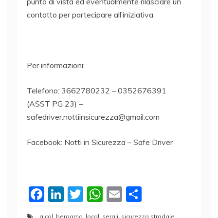
punto di vista ed eventualmente rilasciare un
contatto per partecipare all’iniziativa.
Per informazioni:
Telefono: 3662780232 – 0352676391
(ASST PG 23) –
safedriver.nottiinsicurezza@gmail.com
Facebook: Notti in Sicurezza – Safe Driver
F
Li
T
W
E
C
a
n
w
h
m
o
alcol
,
bergamo
,
locali serali
,
sicurezza stradale