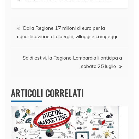
c
k
itt
at
ai
n
e
e
er
s
l
di
Navigazione
b
dI
A
vi
Dalla Regione 17 milioni di euro per la
o
n
p
di
riqualificazione di alberghi, villaggi e campeggi
articoli
o
p
k
Saldi estivi, la Regione Lombardia li anticipa a
sabato 25 luglio
ARTICOLI CORRELATI