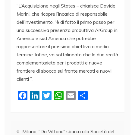
“L’Acquisizione negli States – chiarisce Davide
Marini, che ricopre l’incarico di responsabile
dell’investimento, “è di fatto il primo passo per
una successiva presenza produttiva ArGroup in
America e sud America che potrebbe
rappresentare il prossimo obiettivo a medio
termine. Infine, va sottolineato che le due realtà
complementarietà per i prodotti e nuove
frontiere di sbocco sul fronte mercati e nuovi
clienti ”.
F
Li
T
W
E
C
a
n
w
h
m
o
c
k
itt
at
ai
n
e
e
er
s
l
di
Navigazione
b
dI
A
vi
Milano, “Da Vittorio” sbarca alla Società del