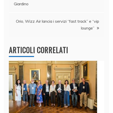
Giardino
o
n
p
di
articoli
o
p
k
Orio, Wizz Air lancia i servizi “fast track” e “vip
lounge”
ARTICOLI CORRELATI