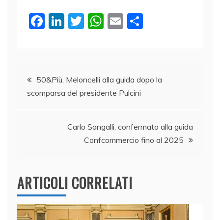
F
Li
T
W
E
C
a
n
w
h
m
o
c
k
itt
at
ai
n
e
e
er
s
l
di
Navigazione
b
dI
A
vi
50&Più, Meloncelli alla guida dopo la
scomparsa del presidente Pulcini
o
n
p
di
articoli
o
p
k
Carlo Sangalli, confermato alla guida
Confcommercio fino al 2025
ARTICOLI CORRELATI