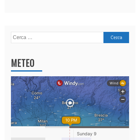
Ricerca
per:
METEO