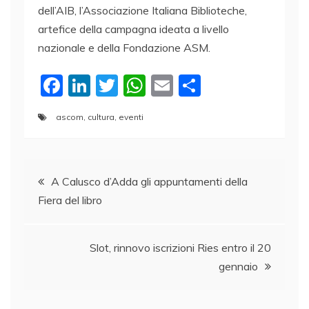
dell’AIB, l’Associazione Italiana Biblioteche,
artefice della campagna ideata a livello
nazionale e della Fondazione ASM.
F
Li
T
W
E
C
a
n
w
h
m
o
ascom
,
cultura
,
eventi
c
k
itt
at
ai
n
e
e
er
s
l
di
Navigazione
b
dI
A
vi
A Calusco d’Adda gli appuntamenti della
o
n
p
di
Fiera del libro
articoli
o
p
k
Slot, rinnovo iscrizioni Ries entro il 20
gennaio