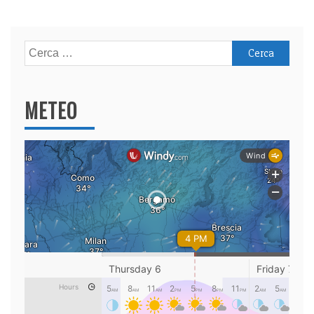
Ricerca
per:
METEO