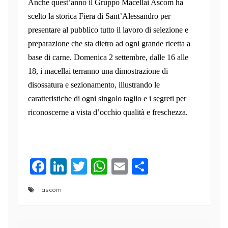
Anche quest’anno il Gruppo Macellai Ascom ha
scelto la storica Fiera di Sant’Alessandro per
presentare al pubblico tutto il lavoro di selezione e
preparazione che sta dietro ad ogni grande ricetta a
base di carne.
Domenica 2 settembre
, dalle 16 alle
18, i macellai terranno una dimostrazione di
disossatura e sezionamento, illustrando le
caratteristiche di ogni singolo taglio e i segreti per
riconoscerne a vista d’occhio qualità e freschezza.
F
Li
T
W
E
C
a
n
w
h
m
o
ascom
c
k
itt
at
ai
n
e
e
er
s
l
di