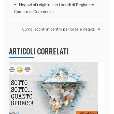
Navigazione
b
dI
A
vi
Negozi più digitali con i bandi di Regione e
o
n
p
di
Camera di Commercio
articoli
o
p
k
Curno, sconti in centro per case e negozi
ARTICOLI CORRELATI