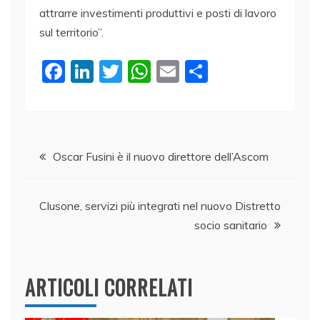
attrarre investimenti produttivi e posti di lavoro
sul territorio”.
F
Li
T
W
E
C
a
n
w
h
m
o
c
k
itt
at
ai
n
e
e
er
s
l
di
Navigazione
b
dI
A
vi
Oscar Fusini è il nuovo direttore dell’Ascom
o
n
p
di
articoli
o
p
Clusone, servizi più integrati nel nuovo Distretto
k
socio sanitario
ARTICOLI CORRELATI