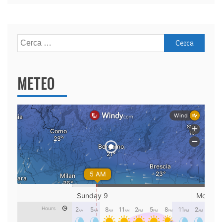
Ricerca
per:
METEO