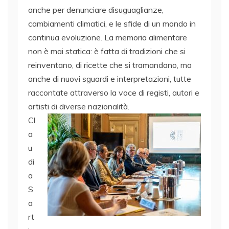
anche per denunciare disuguaglianze,
cambiamenti climatici, e le sfide di un mondo in
continua evoluzione. La memoria alimentare
non è mai statica: è fatta di tradizioni che si
reinventano, di ricette che si tramandano, ma
anche di nuovi sguardi e interpretazioni, tutte
raccontate attraverso la voce di registi, autori e
artisti di diverse nazionalità.
Cl
a
u
di
a
S
a
rt