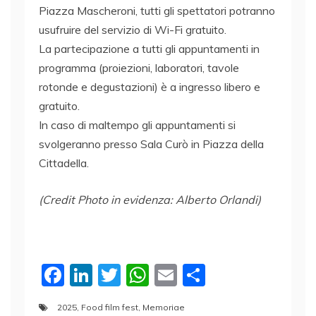
Piazza Mascheroni, tutti gli spettatori potranno
usufruire del servizio di Wi-Fi gratuito.
La partecipazione a tutti gli appuntamenti in
programma (proiezioni, laboratori, tavole
rotonde e degustazioni) è a ingresso libero e
gratuito.
In caso di maltempo gli appuntamenti si
svolgeranno presso Sala Curò in Piazza della
Cittadella.
(Credit Photo in evidenza: Alberto Orlandi)
F
Li
T
W
E
C
a
n
w
h
m
o
2025
,
Food film fest
,
Memoriae