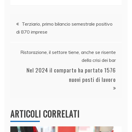
c
k
itt
at
ai
n
e
e
er
s
l
di
Navigazione
b
dI
A
vi
Terziario, primo bilancio semestrale positivo
o
n
p
di
di 870 imprese
articoli
o
p
k
Ristorazione, il settore tiene, anche se risente
della crisi dei bar
Nel 2024 il comparto ha portato 1576
nuovi posti di lavoro
ARTICOLI CORRELATI