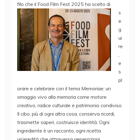
filo che il Food Film Fest
2025 ha scelto di
s
e
g
ui
re
,
e
s
pl
orare e celebrare con il tema Memoriae: un
omaggio vivo alla memoria come motore
creativo, radice culturale e patrimonio condiviso.
Il cibo, più di ogni altra cosa, conserva ricordi,
trasmette saperi, costruisce identità. Ogni
ingrediente è un racconto, ogni ricetta
un’eredità che attraversa generazioni,