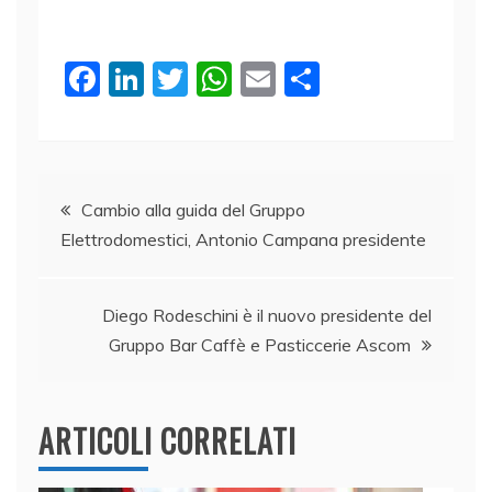
F
Li
T
W
E
C
a
n
w
h
m
o
c
k
itt
at
ai
n
e
e
er
s
l
di
Navigazione
b
dI
A
vi
Cambio alla guida del Gruppo
Elettrodomestici, Antonio Campana presidente
o
n
p
di
articoli
o
p
k
Diego Rodeschini è il nuovo presidente del
Gruppo Bar Caffè e Pasticcerie Ascom
ARTICOLI CORRELATI