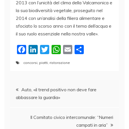
2013 con l’unicità del clima della Valcamonica e
la sua biodiversità vegetale, proseguito nel
2014 con un’analisi della filiera alimentare e
sfociato lo scorso anno con il tema dell’acqua e
il suo ruolo essenziale nella nostra valle».
F
Li
T
W
E
C
a
n
w
h
m
o
concorsi
,
piatti
,
ristorazione
c
k
itt
at
ai
n
e
e
er
s
l
di
Navigazione
b
dI
A
vi
Auto, «il trend positivo non deve fare
o
n
p
di
abbassare la guardia»
articoli
o
p
k
Il Comitato civico intercomunale: “Numeri
campati in aria”