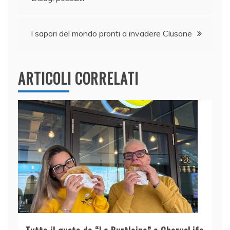
articoli
o
p
k
I sapori del mondo pronti a invadere Clusone
ARTICOLI CORRELATI