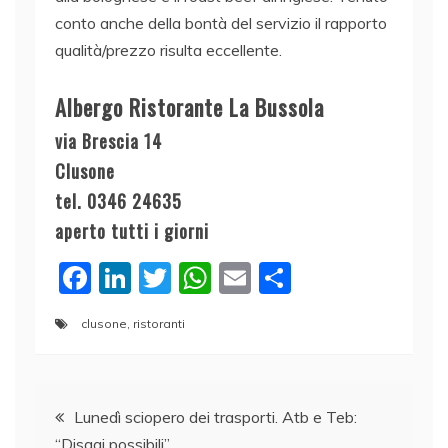
conto anche della bontà del servizio il rapporto
qualità/prezzo risulta eccellente.
Albergo Ristorante La Bussola
via Brescia 14
Clusone
tel. 0346 24635
aperto tutti i giorni
F
Li
T
W
E
C
a
n
w
h
m
o
clusone
,
ristoranti
c
k
itt
at
ai
n
e
e
er
s
l
di
Navigazione
b
dI
A
vi
Lunedì sciopero dei trasporti. Atb e Teb:
o
n
p
di
“Disagi possibili”