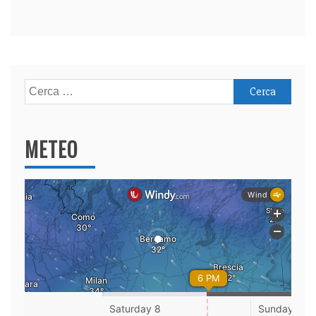
Ricerca
per:
METEO