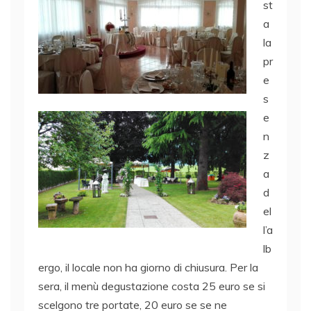
st
a
la
pr
e
s
e
n
z
a
d
el
l’a
lb
ergo, il locale non ha giorno di chiusura. Per la
sera, il menù degustazione costa 25 euro se si
scelgono tre portate, 20 euro se se ne