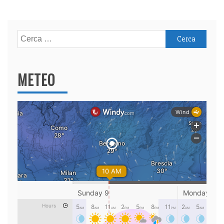
Ricerca
per:
METEO