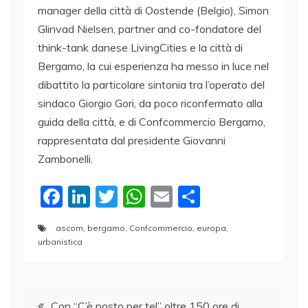
manager della città di Oostende (Belgio), Simon
Glinvad Nielsen, partner and co-fondatore del
think-tank danese LivingCities e la città di
Bergamo, la cui esperienza ha messo in luce nel
dibattito la particolare sintonia tra l’operato del
sindaco Giorgio Gori, da poco riconfermato alla
guida della città, e di Confcommercio Bergamo,
rappresentata dal presidente Giovanni
Zambonelli.
F
Li
T
W
E
C
a
n
w
h
m
o
ascom
,
bergamo
,
Confcommercio
,
europa
,
c
k
itt
at
ai
n
urbanistica
e
e
er
s
l
di
b
dI
A
vi
Navigazione
o
n
p
di
Con “C’è posto per te!” oltre 150 ore di