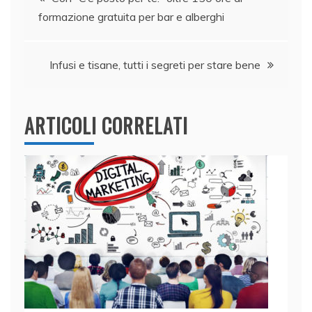
o
p
formazione gratuita per bar e alberghi
articoli
k
Infusi e tisane, tutti i segreti per stare bene
ARTICOLI CORRELATI