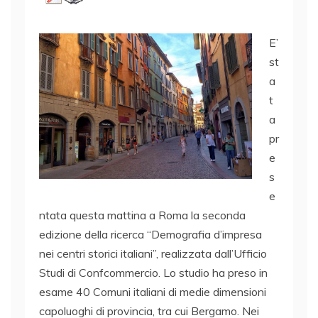
E’
st
a
t
a
pr
e
s
e
ntata questa mattina a Roma la seconda
edizione della ricerca “Demografia d’impresa
nei centri storici italiani”, realizzata dall’Ufficio
Studi di Confcommercio. Lo studio ha preso in
esame 40 Comuni italiani di medie dimensioni
capoluoghi di provincia, tra cui Bergamo. Nei