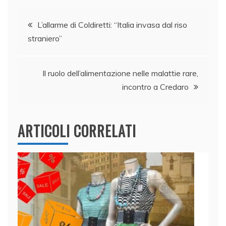
e
e
er
s
l
di
Navigazione
b
dI
A
vi
L’allarme di Coldiretti: “Italia invasa dal riso
straniero”
o
n
p
di
articoli
o
p
k
Il ruolo dell’alimentazione nelle malattie rare,
incontro a Credaro
ARTICOLI CORRELATI