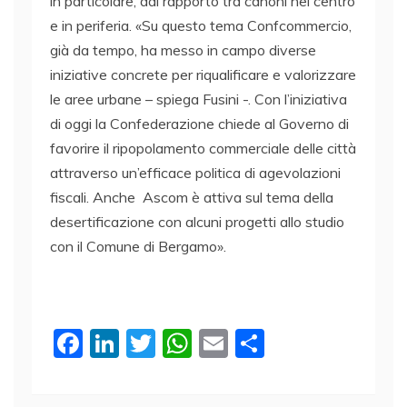
in particolare, dal rapporto tra canoni nel centro
e in periferia. «Su questo tema Confcommercio,
già da tempo, ha messo in campo diverse
iniziative concrete per riqualificare e valorizzare
le aree urbane – spiega Fusini -. Con l’iniziativa
di oggi la Confederazione chiede al Governo di
favorire il ripopolamento commerciale delle città
attraverso un’efficace politica di agevolazioni
fiscali. Anche Ascom è attiva sul tema della
desertificazione con alcuni progetti allo studio
con il Comune di Bergamo».
F
Li
T
W
E
C
a
n
w
h
m
o
c
k
itt
at
ai
n