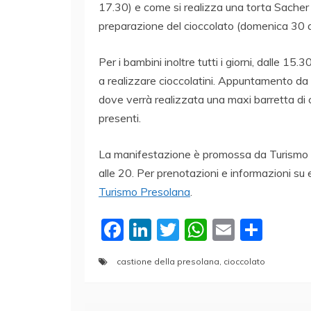
17.30) e come si realizza una torta Sacher (
preparazione del cioccolato (domenica 30 ap
Per i bambini inoltre tutti i giorni, dalle 15
a realizzare cioccolatini. Appuntamento da
dove verrà realizzata una maxi barretta di 
presenti.
La manifestazione è promossa da Turismo Pr
alle 20. Per prenotazioni e informazioni su 
Turismo Presolana
.
F
Li
T
W
E
C
a
n
w
h
m
o
castione della presolana
,
cioccolato
c
k
itt
at
ai
n
e
e
er
s
l
di