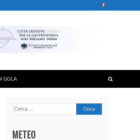
DI GOLA
Ricerca
per:
METEO