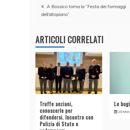
Navigazione
b
dI
A
vi
A Bossico torna la “Festa dei formaggi
o
n
p
di
dell’altopiano”
articoli
o
p
k
ARTICOLI CORRELATI
Truffe anziani,
Le bugi
conoscerle per
28 Mar
difendersi. Incontro con
Polizia di Stato e