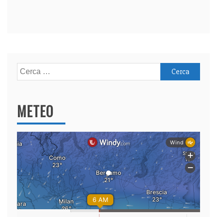
Ricerca
per:
METEO