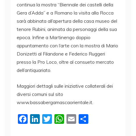
continua la mostra “Biennale dei castelli della
Gera d’Adda” e a Romano la visita alla Rocca
sarà abbinata all’apertura della casa museo del
tenore Rubini, animata da personaggi della sua
epoca. Infine a Martinengo doppio
appuntamento con l’arte con la mostra di Mario
Donizetti al Filandone e Federico Ruggeri
presso la Pro Loco, oltre al consueto mercato
dell’antiquariato.
Maggiori dettagli sulle iniziative collaterali dei
diversi comuni sul sito
www.bassabergamascaorientale.it.
F
Li
T
W
E
C
a
n
w
h
m
o