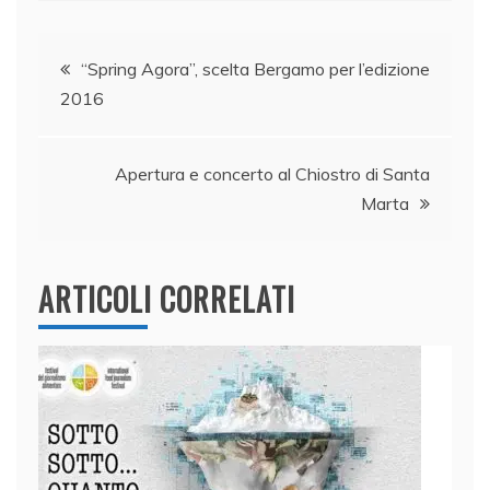
c
k
itt
at
ai
n
e
e
er
s
l
di
Navigazione
b
dI
A
vi
“Spring Agora”, scelta Bergamo per l’edizione
2016
o
n
p
di
articoli
o
p
k
Apertura e concerto al Chiostro di Santa
Marta
ARTICOLI CORRELATI