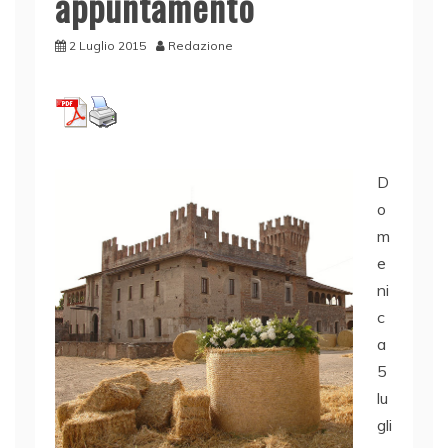
appuntamento
2 Luglio 2015
Redazione
D
o
m
e
ni
c
a
5
lu
gli