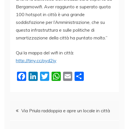
Bergamowifi. Aver raggiunto e superato quota
100 hotspot in città è una grande
soddisfazione per l’Amministrazione, che su
questa infrastruttura e sulle politiche di
smartizzazione della città ha puntato molto.”
Qui la mappa del wifi in città:
http://tiny.cc/oyd2jy
F
Li
T
W
E
C
a
n
w
h
m
o
c
k
itt
at
ai
n
e
e
er
s
l
di
Navigazione
b
dI
A
vi
Via Priula raddoppia e apre un locale in città
o
n
p
di
articoli