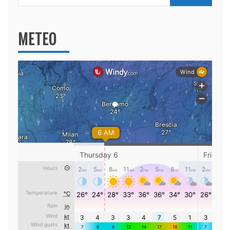
per:
METEO