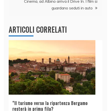
o
p
Cinema, ad Albino arriva il Drive In. I film si
k
guardano seduti in auto
ARTICOLI CORRELATI
“Il turismo verso la ripartenza Bergamo
resterà in prima fila?