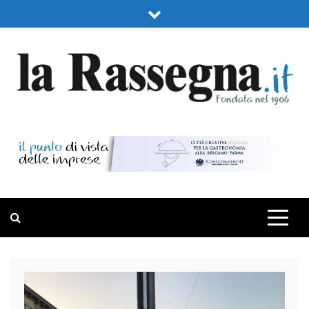
Skip
to
content
LA RASSEGNA
PORTALE DI ECONOMIA E FINANZA