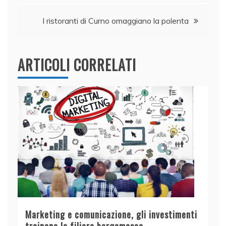
articoli
o
p
I ristoranti di Curno omaggiano la polenta
k
ARTICOLI CORRELATI
Marketing e comunicazione, gli investimenti