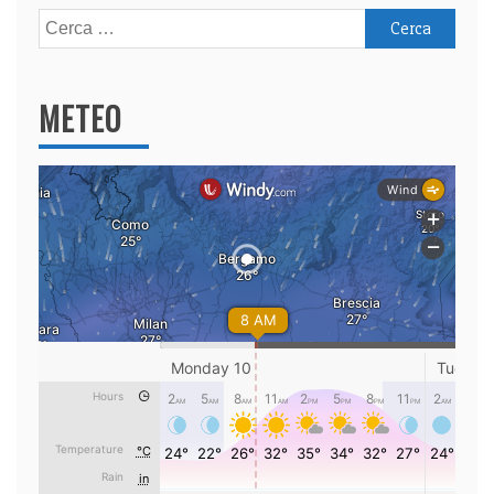
Ricerca
per:
METEO