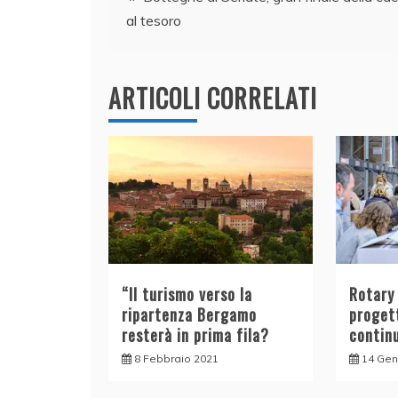
b
dI
A
vi
al tesoro
o
n
p
di
articoli
o
p
k
ARTICOLI CORRELATI
“Il turismo verso la
Rotary 
ripartenza Bergamo
progett
resterà in prima fila?
contin
8 Febbraio 2021
14 Gen