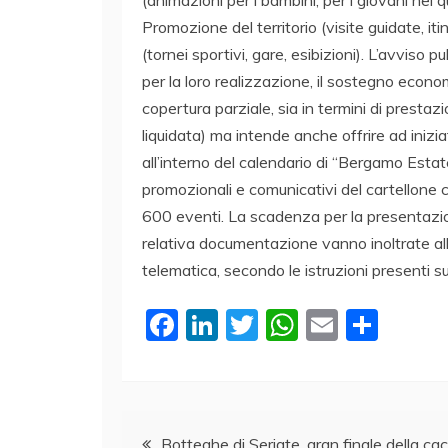
Promozione del territorio (visite guidate, iti
(tornei sportivi, gare, esibizioni). L’avviso
per la loro realizzazione, il sostegno econ
copertura parziale, sia in termini di prestaz
liquidata) ma intende anche offrire ad iniziat
all’interno del calendario di “Bergamo Estat
promozionali e comunicativi del cartellone
600 eventi. La scadenza per la presentazion
relativa documentazione vanno inoltrate a
telematica, secondo le istruzioni presenti 
F
Li
T
W
E
C
a
n
w
h
m
o
c
k
itt
at
ai
n
e
e
er
s
l
di
Navigazione
Botteghe di Seriate, gran finale della cac