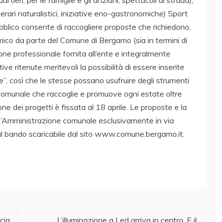
nerari naturalistici, iniziative eno-gastronomiche) Sport
 pubblico consente di raccogliere proposte che richiedono,
omico da parte del Comune di Bergamo (sia in termini di
ione professionale fornita all’ente e integralmente
ive ritenute meritevoli la possibilità di essere inserite
e”, così che le stesse possano usufruire degli strumenti
 comunale che raccoglie e promuove ogni estate oltre
e dei progetti è fissata al 18 aprile. Le proposte e la
ll’Amministrazione comunale esclusivamente in via
sul bando scaricabile dal sito www.comune.bergamo.it.
cia
L’illuminazione a Led arriva in centro. E il