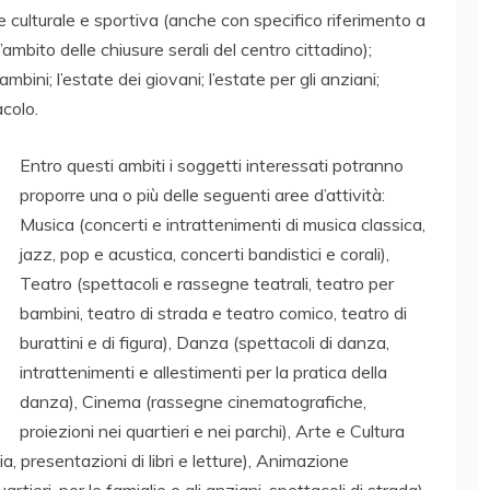
ne culturale e sportiva (anche con specifico riferimento a
ambito delle chiusure serali del centro cittadino);
ambini; l’estate dei giovani; l’estate per gli anziani;
acolo.
Entro questi ambiti i soggetti interessati potranno
proporre una o più delle seguenti aree d’attività:
Musica (concerti e intrattenimenti di musica classica,
jazz, pop e acustica, concerti bandistici e corali),
Teatro (spettacoli e rassegne teatrali, teatro per
bambini, teatro di strada e teatro comico, teatro di
burattini e di figura), Danza (spettacoli di danza,
intrattenimenti e allestimenti per la pratica della
danza), Cinema (rassegne cinematografiche,
proiezioni nei quartieri e nei parchi), Arte e Cultura
a, presentazioni di libri e letture), Animazione
artieri, per le famiglie e gli anziani, spettacoli di strada),