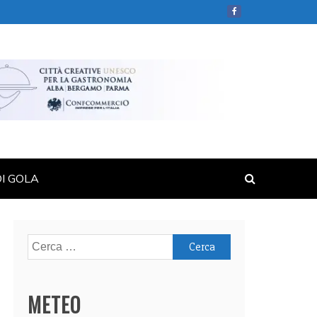
DI GOLA
Ricerca
per:
METEO