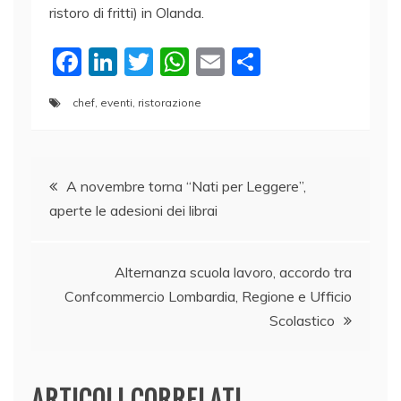
ristoro di fritti) in Olanda.
F
Li
T
W
E
C
a
n
w
h
m
o
chef
,
eventi
,
ristorazione
c
k
itt
at
ai
n
e
e
er
s
l
di
Navigazione
b
dI
A
vi
A novembre torna “Nati per Leggere”,
o
n
p
di
aperte le adesioni dei librai
articoli
o
p
k
Alternanza scuola lavoro, accordo tra
Confcommercio Lombardia, Regione e Ufficio
Scolastico
ARTICOLI CORRELATI