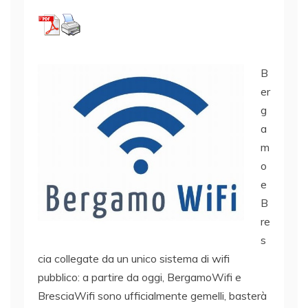
B
er
g
a
m
o
e
B
re
s
cia collegate da un unico sistema di wifi
pubblico: a partire da oggi, BergamoWifi e
BresciaWifi sono ufficialmente gemelli, basterà