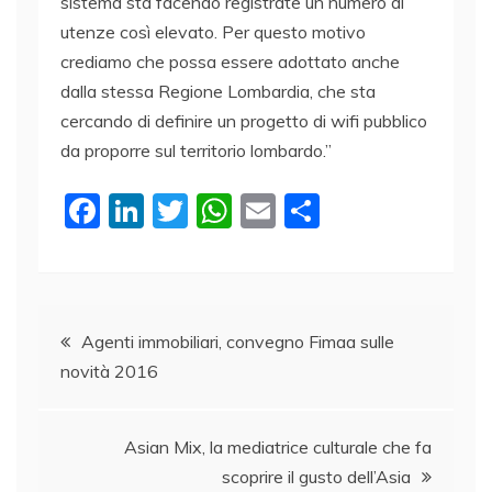
sistema sta facendo registrate un numero di
utenze così elevato. Per questo motivo
crediamo che possa essere adottato anche
dalla stessa Regione Lombardia, che sta
cercando di definire un progetto di wifi pubblico
da proporre sul territorio lombardo.”
F
Li
T
W
E
C
a
n
w
h
m
o
c
k
itt
at
ai
n
e
e
er
s
l
di
Navigazione
b
dI
A
vi
Agenti immobiliari, convegno Fimaa sulle
novità 2016
o
n
p
di
articoli
o
p
k
Asian Mix, la mediatrice culturale che fa
scoprire il gusto dell’Asia