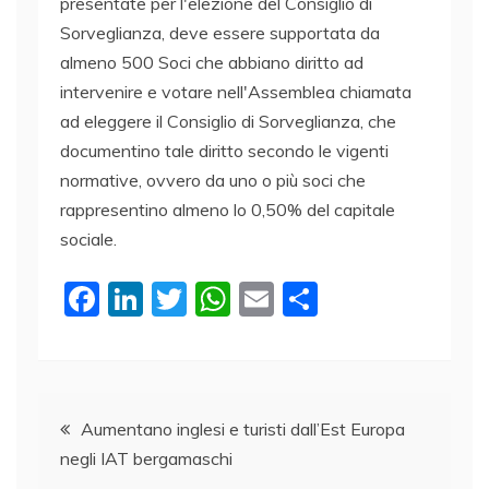
presentate per l'elezione del Consiglio di
Sorveglianza, deve essere supportata da
almeno 500 Soci che abbiano diritto ad
intervenire e votare nell'Assemblea chiamata
ad eleggere il Consiglio di Sorveglianza, che
documentino tale diritto secondo le vigenti
normative, ovvero da uno o più soci che
rappresentino almeno lo 0,50% del capitale
sociale.
F
Li
T
W
E
C
a
n
w
h
m
o
c
k
itt
at
ai
n
e
e
er
s
l
di
Navigazione
b
dI
A
vi
Aumentano inglesi e turisti dall’Est Europa
negli IAT bergamaschi
o
n
p
di
articoli