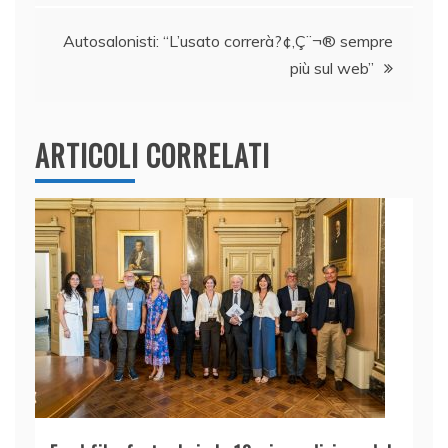
o
p
k
Autosalonisti: “L’usato correrà?¢‚Ç¨¬® sempre
più sul web”
ARTICOLI CORRELATI