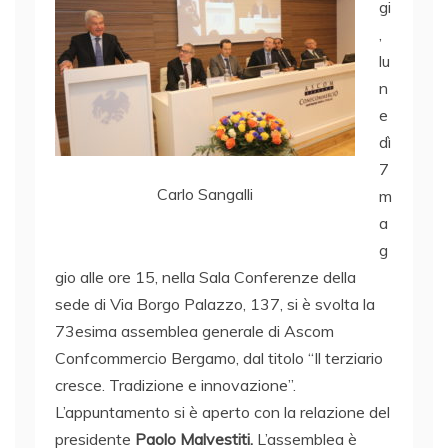
gi
,
lu
n
e
dì
7
Carlo Sangalli
m
a
g
gio alle ore 15, nella Sala Conferenze della
sede di Via Borgo Palazzo, 137, si è svolta la
73esima assemblea generale di Ascom
Confcommercio Bergamo, dal titolo “Il terziario
cresce. Tradizione e innovazione”.
L’appuntamento si è aperto con la relazione del
presidente
Paolo Malvestiti.
L’assemblea è