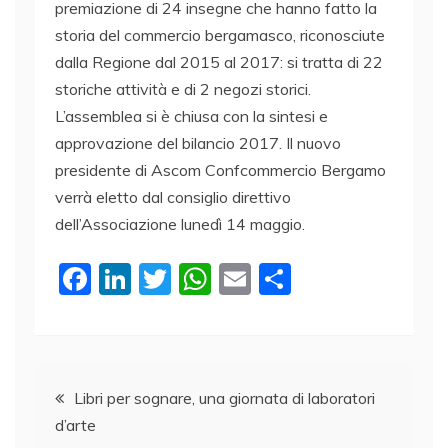
premiazione di 24 insegne che hanno fatto la
storia del commercio bergamasco, riconosciute
dalla Regione dal 2015 al 2017: si tratta di 22
storiche attività e di 2 negozi storici.
L’assemblea si è chiusa con la sintesi e
approvazione del bilancio 2017. Il nuovo
presidente di Ascom Confcommercio Bergamo
verrà eletto dal consiglio direttivo
dell’Associazione lunedì 14 maggio.
F
Li
T
W
E
C
a
n
w
h
m
o
c
k
itt
at
ai
n
e
e
er
s
l
di
Navigazione
b
dI
A
vi
Libri per sognare, una giornata di laboratori
d’arte
o
n
p
di
articoli