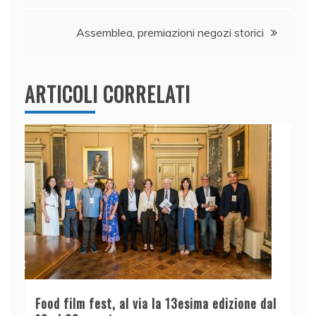
o
p
k
Assemblea, premiazioni negozi storici
ARTICOLI CORRELATI
Food film fest, al via la 13esima edizione dal