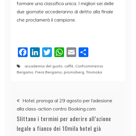
formare una classifica unica. I migliori sei delle
due giornate accederanno di diritto alla finale
che proclamerà il campione.
F
Li
T
W
E
C
a
n
w
h
m
o
accademia del gusto
,
caffè
,
Confcommercio
c
k
itt
at
ai
n
Bergamo
,
Fiera Bergamo
,
promoberg
,
Trismoka
e
e
er
s
l
di
b
dI
A
vi
Navigazione
o
n
p
di
Hotel, proroga al 29 agosto per l’adesione
o
p
alla class-action contro Booking.com
articoli
k
Slittano i termini per aderire all’azione
legale a fianco dei 10mila hotel già