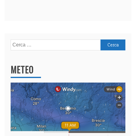
Ricerca
per:
METEO