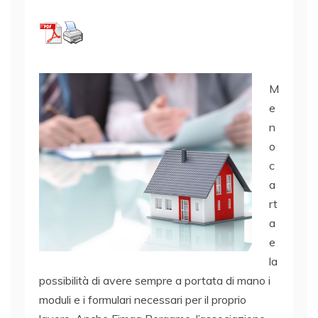
M
e
n
o
c
a
rt
a
e
la
possibilità di avere sempre a portata di mano i
moduli e i formulari necessari per il proprio