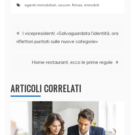
a
n
w
h
m
o
agenti immobiliari
,
ascom
,
fimaa
,
immobili
c
k
itt
at
ai
n
e
e
er
s
l
di
Navigazione
b
dI
A
vi
I vicepresidenti: «Salvaguardata l’identità, ora
o
n
p
di
riflettori puntati sulle nuove categorie»
articoli
o
p
k
Home restaurant, ecco le prime regole
ARTICOLI CORRELATI