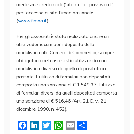
medesime credenziali (“utente” e “password”)
per l’accesso al sito Fimaa nazionale
(
www.fimaa.it
).
Per gli associati è stato realizzato anche un
utile vademecum per il deposito della
modulistica alla Camera di Commercio, sempre
obbligatorio nel caso si stia utilizzando una
modulistica diversa da quella depositata in
passato. L’utilizzo di formulari non depositati
comporta una sanzione di € 1.549,37, l’utilizzo
di formulari diversi da quelli depositati comporta
una sanzione di € 516,46 (Art. 21 D.M. 21
dicembre 1990, n. 452).
F
Li
T
W
E
C